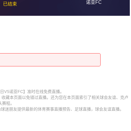
诺亚FC
已结束
【克卢日VS诺亚FC】准时在线免费直播。
D】收藏本页面以免错过直播。还为您在本页面索引了相关球会友谊、克卢
队赛程。
时为球迷朋友提供最新的体育赛事直播预告、足球直播，球会友谊直播。