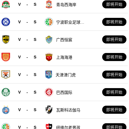
V
-
S
即将开始
青岛西海岸
V
-
S
即将开始
宁波职业足球俱
乐部
V
-
S
即将开始
广西恒宸
V
-
S
即将开始
上海海港
V
-
S
即将开始
天津津门虎
V
-
S
即将开始
巴西国际
V
-
S
即将开始
瓦斯科达伽马
V
-
S
即将开始
纽维尔老男孩