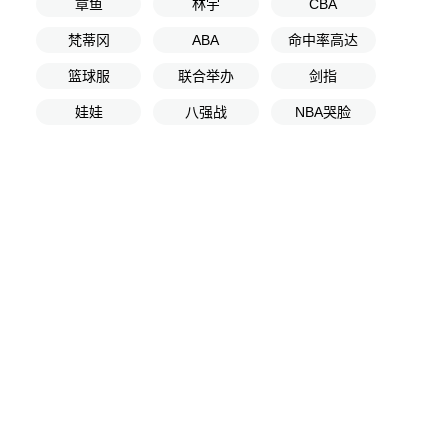
章鱼
林宇
CBA
梵蒂冈
ABA
命中率高达
篮球服
联合举办
剑指
娃娃
八强战
NBA哭脸