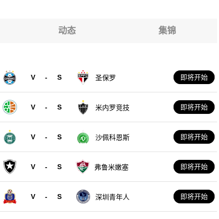
动态
集锦
V
-
S
即将开始
圣保罗
V
-
S
即将开始
米内罗竞技
V
-
S
即将开始
沙佩科恩斯
V
-
S
即将开始
弗鲁米嫩塞
V
-
S
即将开始
深圳青年人