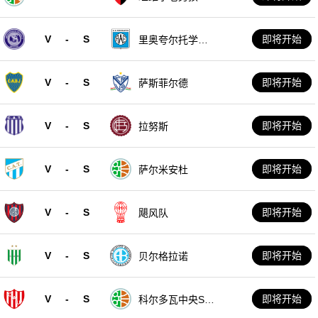
V
-
S
即将开始
里奥夸尔托学生
队
V
-
S
即将开始
萨斯菲尔德
V
-
S
即将开始
拉努斯
V
-
S
即将开始
萨尔米安杜
V
-
S
即将开始
飓风队
V
-
S
即将开始
贝尔格拉诺
V
-
S
即将开始
科尔多瓦中央SD
E