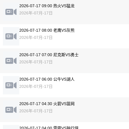
2026-07-17 09:00 热火VS猛龙
2026年-07月-17日
2026-07-17 08:00 老鹰VS灰熊
2026年-07月-17日
2026-07-17 07:00 尼克斯VS勇士
2026年-07月-17日
2026-07-17 06:00 公牛VS湖人
2026年-07月-17日
2026-07-17 04:30 火箭VS篮网
2026年-07月-17日
2026-07-17 04:00 雷霆VS独行侠