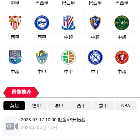
中甲
巴西甲
巴西甲
巴西甲
巴西甲
西甲
西甲
中超
中超
中超
中超
中甲
中甲
中甲
中超
录像推荐
英超
德甲
法甲
西甲
意甲
NBA
2026-07-17 10:00 掘金VS开拓者
2026年-07月-17日