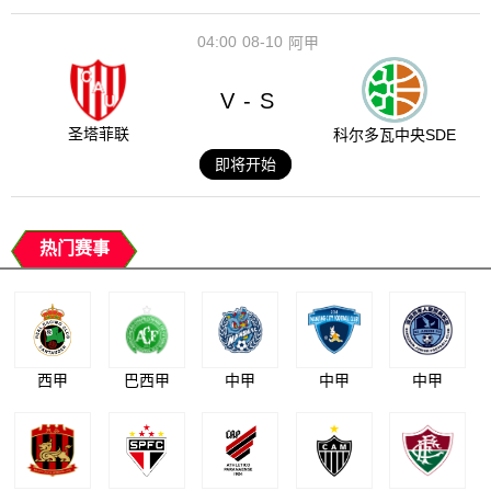
04:00
08-10
阿甲
V
S
-
圣塔菲联
科尔多瓦中央SDE
即将开始
热门赛事
西甲
巴西甲
中甲
中甲
中甲