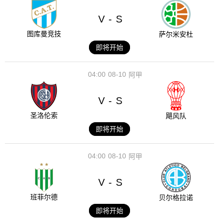
V
S
-
图库曼竞技
萨尔米安杜
即将开始
04:00
08-10
阿甲
V
S
-
圣洛伦索
飓风队
即将开始
04:00
08-10
阿甲
V
S
-
班菲尔德
贝尔格拉诺
即将开始