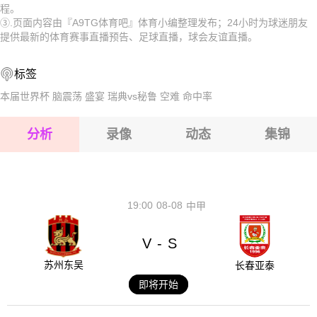
程。
2026-08-16 【球会友谊】 拉德尼基1923VS波德戈里察未来
③.页面内容由『A9TG体育吧』体育小编整理发布；24小时为球迷朋友
提供最新的体育赛事直播预告、足球直播，球会友谊直播。
2026-08-16 【球会友谊】 拉德尼基1923VS波德戈里察未来
标签
2026-08-16 【球会友谊】 拉德尼基1923VS波德戈里察未来
本届世界杯
脑震荡
盛宴
瑞典vs秘鲁
空难
命中率
2026-08-16 【球会友谊】 拉德尼基1923VS波德戈里察未来
分析
录像
动态
集锦
2026-08-16 【球会友谊】 拉德尼基1923VS波德戈里察未来
2026-08-16 【球会友谊】 拉德尼基1923VS波德戈里察未来
19:00
08-08
中甲
V
S
-
苏州东吴
长春亚泰
即将开始