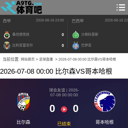
2026-08-16 23:00
2026-08-16 22
西甲
巴西甲
0
桑坦德竞技
沙佩科恩斯
0
比利亚雷亚尔
巴伊亚
当前位置:
>
>
网站首页
足球直播
2026-07-08 00:00 比尔森VS哥本哈根
2026-07-08 00:00 比尔森VS哥本哈根
球会友谊 | 2026-
07-08 00:00:00
0
0
比尔森
哥本哈根
已结束