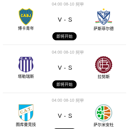
04:00
08-10
阿甲
V
S
-
博卡青年
萨斯菲尔德
即将开始
04:00
08-10
阿甲
V
S
-
塔勒瑞斯
拉努斯
即将开始
04:00
08-10
阿甲
V
S
-
图库曼竞技
萨尔米安杜