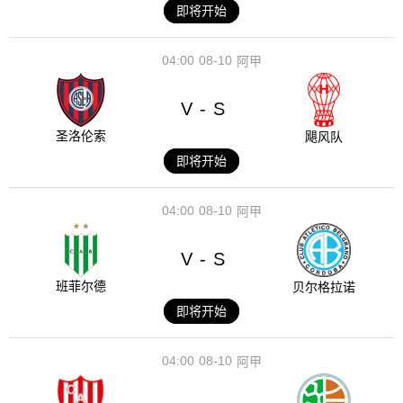
即将开始
04:00
08-10
阿甲
V
S
-
圣洛伦索
飓风队
即将开始
04:00
08-10
阿甲
V
S
-
班菲尔德
贝尔格拉诺
即将开始
04:00
08-10
阿甲