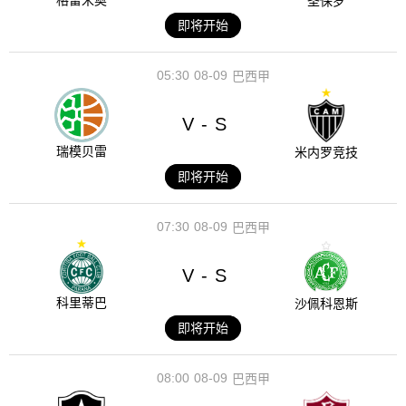
格雷米奥
圣保罗
即将开始
05:30
08-09
巴西甲
V
S
-
瑞模贝雷
米内罗竞技
即将开始
07:30
08-09
巴西甲
V
S
-
科里蒂巴
沙佩科恩斯
即将开始
08:00
08-09
巴西甲