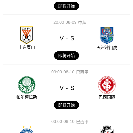
即将开始
20:00
08-09
中超
V
S
-
山东泰山
天津津门虎
即将开始
03:00
08-10
巴西甲
V
S
-
帕尔梅拉斯
巴西国际
即将开始
03:00
08-10
巴西甲