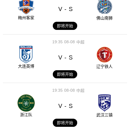
V
S
-
梅州客家
佛山南狮
即将开始
19:35
08-08
中超
V
S
-
大连英博
辽宁铁人
即将开始
19:35
08-08
中超
V
S
-
浙江队
武汉三镇
即将开始