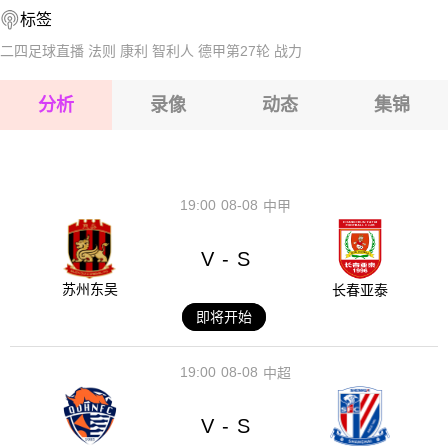
标签
2026-08-16 【球会友谊】 比尔森VS哥本哈根
二四足球直播
法则
康利
智利人
德甲第27轮
战力
2026-08-16 【球会友谊】 比尔森VS哥本哈根
分析
录像
动态
集锦
2026-08-16 【球会友谊】 比尔森VS哥本哈根
2026-08-16 【球会友谊】 比尔森VS哥本哈根
19:00
08-08
中甲
V
S
-
苏州东吴
长春亚泰
即将开始
19:00
08-08
中超
V
S
-