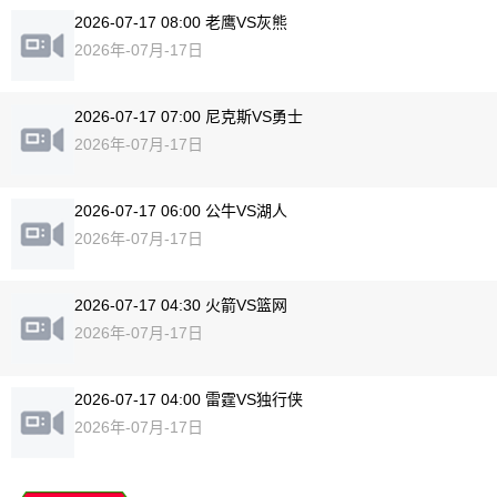
2026-07-17 08:00 老鹰VS灰熊
2026年-07月-17日
2026-07-17 07:00 尼克斯VS勇士
2026年-07月-17日
2026-07-17 06:00 公牛VS湖人
2026年-07月-17日
2026-07-17 04:30 火箭VS篮网
2026年-07月-17日
2026-07-17 04:00 雷霆VS独行侠
2026年-07月-17日