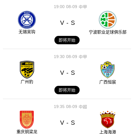
19:00
08-09
中甲
V
S
-
无锡吴钩
宁波职业足球俱乐部
即将开始
19:30
08-09
中甲
V
S
-
广州豹
广西恒宸
即将开始
19:35
08-09
中超
V
S
-
重庆铜梁龙
上海海港