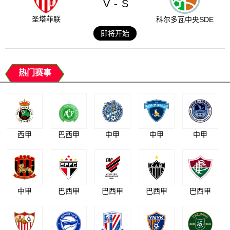
V
S
-
圣塔菲联
科尔多瓦中央SDE
即将开始
热门赛事
西甲
巴西甲
中甲
中甲
中甲
中甲
巴西甲
巴西甲
巴西甲
巴西甲