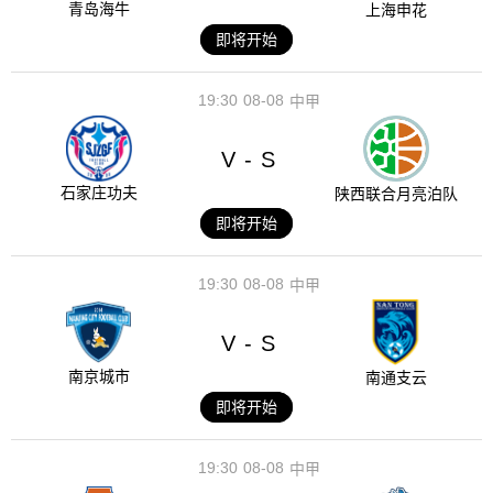
青岛海牛
上海申花
即将开始
19:30
08-08
中甲
V
S
-
石家庄功夫
陕西联合月亮泊队
即将开始
19:30
08-08
中甲
V
S
-
南京城市
南通支云
即将开始
19:30
08-08
中甲