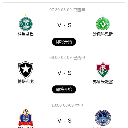
07:30
08-09
巴西甲
V
S
-
科里蒂巴
沙佩科恩斯
即将开始
08:00
08-09
巴西甲
V
S
-
博塔弗戈
弗鲁米嫩塞
即将开始
18:00
08-09
中甲
V
S
-