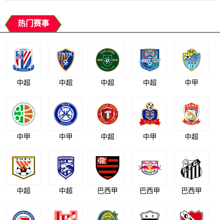
热门赛事
中超
中超
中超
中超
中甲
中甲
中甲
中超
中甲
中超
中超
中超
巴西甲
巴西甲
巴西甲