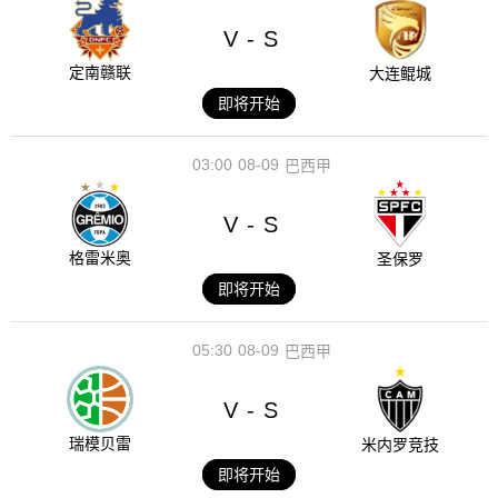
V
S
-
定南赣联
大连鲲城
即将开始
03:00
08-09
巴西甲
V
S
-
格雷米奥
圣保罗
即将开始
05:30
08-09
巴西甲
V
S
-
瑞模贝雷
米内罗竞技
即将开始