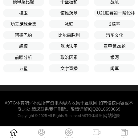
德甲莱比锡
个篮板和
战吼
控卫
诺维茨基
U21联赛第一阶段排
功夫足球合集
冰壁
2赔率
阿德巴约
比尔森胜利
汽车文化
超模
咪咕法甲
意甲第28轮
前瞻分析
政治因素
银河
五星
文字直播
闫军
A9TG体育吧✅本站所有资讯内容均收集于互联网,如有侵权内容或不
妥之处,请您联系我们删除。敬请谅解!QQ2016690669
网站地图
Copyright © 2025 All Rights Reserved A9TG体育吧