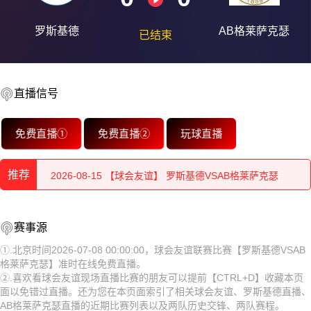
罗斯基德
AB格莱萨克瑟
已结束
直播信号
2026-08-15 【球会友谊】 罗斯基德VSAB格莱萨克瑟
免费直播①
免费直播②
玩球直播
2026-08-15 【球会友谊】 罗斯基德VSAB格莱萨克瑟
推荐
2026-08-15 【球会友谊】 罗斯基德VSAB格莱萨克瑟
2026-08-15 【球会友谊】 罗斯基德VSAB格莱萨克瑟
2026-08-15 【球会友谊】 罗斯基德VSAB格莱萨克瑟
赛事源
2026-08-15 【球会友谊】 罗斯基德VSAB格莱萨克瑟
2026-08-15 【球会友谊】 罗斯基德VSAB格莱萨克瑟
①.北京时间2026-07-08 00:00:00，球会友谊联赛比赛【罗斯基德VSAB
格莱萨克瑟】准时在线免费直播。
2026-08-15 【球会友谊】 罗斯基德VSAB格莱萨克瑟
2026-08-15 【球会友谊】 罗斯基德VSAB格莱萨克瑟
②.喜欢看球会友谊现场直播比赛的朋友可以提前【CTRL+D】收藏本页
面以免错过直播。还为您在本页面索引了相关球会友谊、罗斯基德直播、
2026-08-15 【球会友谊】 罗斯基德VSAB格莱萨克瑟
2026-08-15 【球会友谊】 罗斯基德VSAB格莱萨克瑟
AB格莱萨克瑟直播的近期比赛列表以及两队历史交锋、两队赛程。