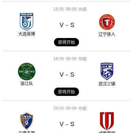
19:35
08-08
中超
V
S
-
大连英博
辽宁铁人
即将开始
19:35
08-08
中超
V
S
-
浙江队
武汉三镇
即将开始
20:00
08-08
中超
V
S
-