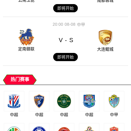
云南玉昆
成都蓉城
即将开始
20:00
08-08
中甲
V
S
-
定南赣联
大连鲲城
即将开始
热门赛事
中超
中超
中超
中超
中甲