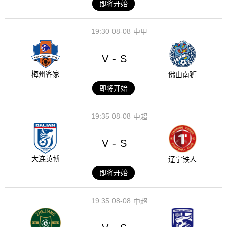
即将开始
19:30
08-08
中甲
V
S
-
梅州客家
佛山南狮
即将开始
19:35
08-08
中超
V
S
-
大连英博
辽宁铁人
即将开始
19:35
08-08
中超