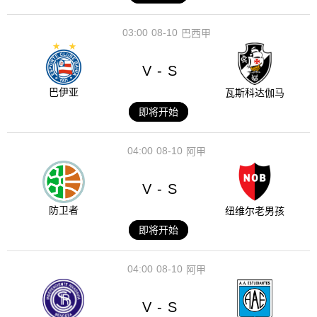
03:00
08-10
巴西甲
V
S
-
巴伊亚
瓦斯科达伽马
即将开始
04:00
08-10
阿甲
V
S
-
防卫者
纽维尔老男孩
即将开始
04:00
08-10
阿甲
V
S
-