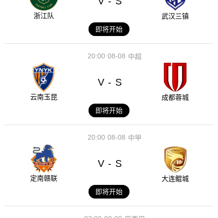
V
S
-
浙江队
武汉三镇
即将开始
20:00
08-08
中超
V
S
-
云南玉昆
成都蓉城
即将开始
20:00
08-08
中甲
V
S
-
定南赣联
大连鲲城
即将开始