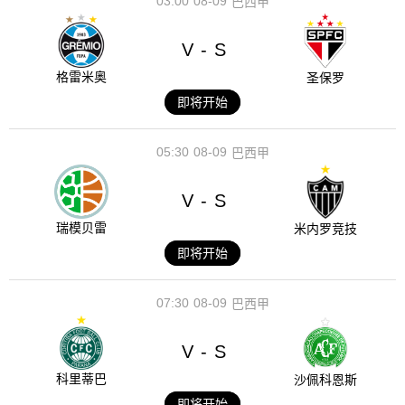
03:00
08-09
巴西甲
V
S
-
格雷米奥
圣保罗
即将开始
05:30
08-09
巴西甲
V
S
-
瑞模贝雷
米内罗竞技
即将开始
07:30
08-09
巴西甲
V
S
-
科里蒂巴
沙佩科恩斯
即将开始