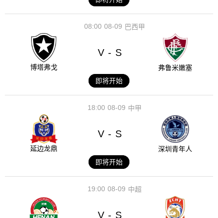
08:00
08-09
巴西甲
V
S
-
博塔弗戈
弗鲁米嫩塞
即将开始
18:00
08-09
中甲
V
S
-
延边龙鼎
深圳青年人
即将开始
19:00
08-09
中超
V
S
-