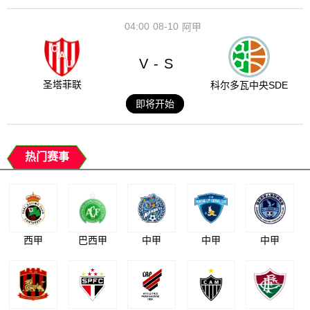
04:00
08-10
阿甲
V
S
-
圣塔菲联
科尔多瓦中央SDE
即将开始
热门赛事
西甲
巴西甲
中甲
中甲
中甲