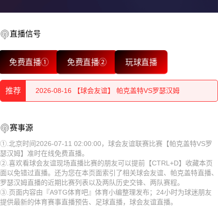
直播信号
2026-08-16 【球会友谊】 帕克盖特VS罗瑟汉姆
免费直播①
免费直播②
玩球直播
2026-08-16 【球会友谊】 帕克盖特VS罗瑟汉姆
推荐
2026-08-16 【球会友谊】 帕克盖特VS罗瑟汉姆
2026-08-16 【球会友谊】 帕克盖特VS罗瑟汉姆
2026-08-16 【球会友谊】 帕克盖特VS罗瑟汉姆
赛事源
2026-08-16 【球会友谊】 帕克盖特VS罗瑟汉姆
2026-08-16 【球会友谊】 帕克盖特VS罗瑟汉姆
①.北京时间2026-07-11 02:00:00，球会友谊联赛比赛【帕克盖特VS罗
瑟汉姆】准时在线免费直播。
2026-08-16 【球会友谊】 帕克盖特VS罗瑟汉姆
2026-08-16 【球会友谊】 帕克盖特VS罗瑟汉姆
②.喜欢看球会友谊现场直播比赛的朋友可以提前【CTRL+D】收藏本页
面以免错过直播。还为您在本页面索引了相关球会友谊、帕克盖特直播、
2026-08-16 【球会友谊】 帕克盖特VS罗瑟汉姆
2026-08-16 【球会友谊】 帕克盖特VS罗瑟汉姆
罗瑟汉姆直播的近期比赛列表以及两队历史交锋、两队赛程。
③.页面内容由『A9TG体育吧』体育小编整理发布；24小时为球迷朋友
2026-08-16 【球会友谊】 帕克盖特VS罗瑟汉姆
2026-08-16 【球会友谊】 帕克盖特VS罗瑟汉姆
提供最新的体育赛事直播预告、足球直播，球会友谊直播。
2026-08-16 【球会友谊】 帕克盖特VS罗瑟汉姆
2026-08-16 【球会友谊】 帕克盖特VS罗瑟汉姆