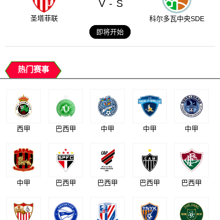
V
S
-
圣塔菲联
科尔多瓦中央SDE
即将开始
热门赛事
西甲
巴西甲
中甲
中甲
中甲
中甲
巴西甲
巴西甲
巴西甲
巴西甲