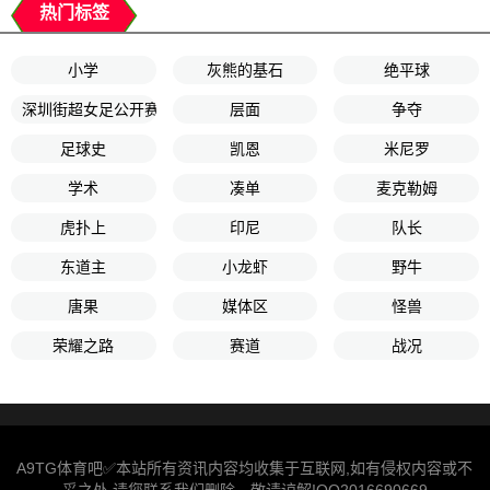
热门标签
小学
灰熊的基石
绝平球
深圳街超女足公开赛
层面
争夺
足球史
凯恩
米尼罗
学术
凑单
麦克勒姆
虎扑上
印尼
队长
东道主
小龙虾
野牛
唐果
媒体区
怪兽
荣耀之路
赛道
战况
A9TG体育吧✅本站所有资讯内容均收集于互联网,如有侵权内容或不