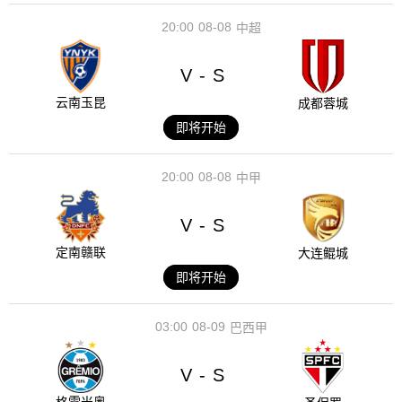
20:00
08-08
中超
V
S
-
云南玉昆
成都蓉城
即将开始
20:00
08-08
中甲
V
S
-
定南赣联
大连鲲城
即将开始
03:00
08-09
巴西甲
V
S
-