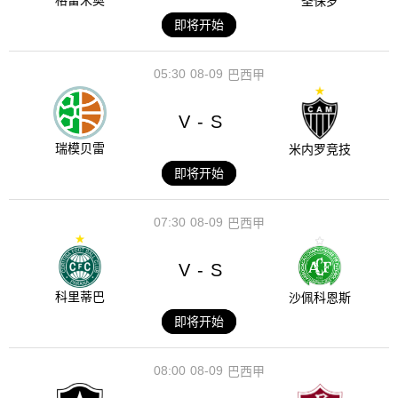
格雷米奥
圣保罗
即将开始
05:30
08-09
巴西甲
V
S
-
瑞模贝雷
米内罗竞技
即将开始
07:30
08-09
巴西甲
V
S
-
科里蒂巴
沙佩科恩斯
即将开始
08:00
08-09
巴西甲