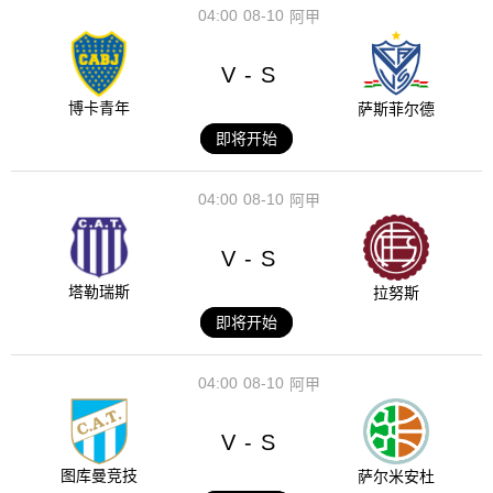
04:00
08-10
阿甲
V
S
-
博卡青年
萨斯菲尔德
即将开始
04:00
08-10
阿甲
V
S
-
塔勒瑞斯
拉努斯
即将开始
04:00
08-10
阿甲
V
S
-
图库曼竞技
萨尔米安杜