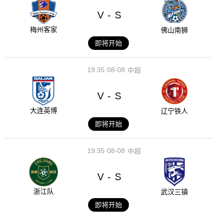
V
S
-
梅州客家
佛山南狮
即将开始
19:35
08-08
中超
V
S
-
大连英博
辽宁铁人
即将开始
19:35
08-08
中超
V
S
-
浙江队
武汉三镇
即将开始