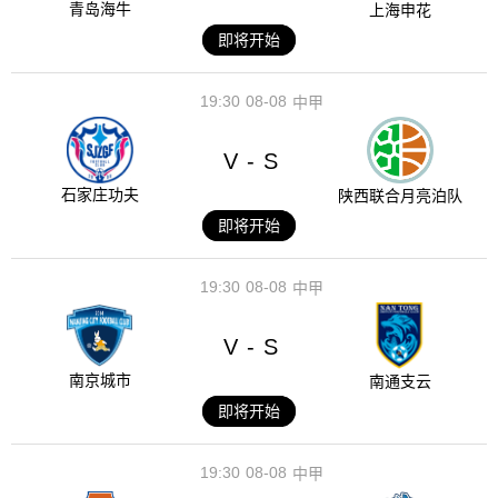
青岛海牛
上海申花
即将开始
19:30
08-08
中甲
V
S
-
石家庄功夫
陕西联合月亮泊队
即将开始
19:30
08-08
中甲
V
S
-
南京城市
南通支云
即将开始
19:30
08-08
中甲