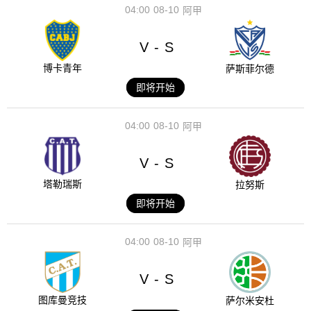
04:00
08-10
阿甲
V
S
-
博卡青年
萨斯菲尔德
即将开始
04:00
08-10
阿甲
V
S
-
塔勒瑞斯
拉努斯
即将开始
04:00
08-10
阿甲
V
S
-
图库曼竞技
萨尔米安杜