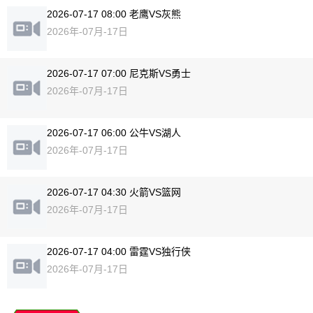
2026-07-17 08:00 老鹰VS灰熊
2026年-07月-17日
2026-07-17 07:00 尼克斯VS勇士
2026年-07月-17日
2026-07-17 06:00 公牛VS湖人
2026年-07月-17日
2026-07-17 04:30 火箭VS篮网
2026年-07月-17日
2026-07-17 04:00 雷霆VS独行侠
2026年-07月-17日