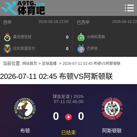
2026-08-16 23:00
2026-08-16 22
西甲
巴西甲
0
桑坦德竞技
沙佩科恩斯
0
比利亚雷亚尔
巴伊亚
当前位置:
>
>
网站首页
足球直播
2026-07-11 02:45 布顿VS阿斯顿联
2026-07-11 02:45 布顿VS阿斯顿联
球会友谊 | 2026-
07-11 02:45:00
0
0
布顿
阿斯顿联
已结束