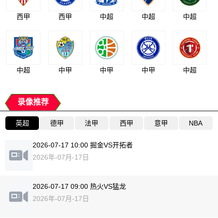
西甲
西甲
中超
中超
中超
中超
中甲
中甲
中甲
中超
录像推荐
英超
德甲
法甲
西甲
意甲
NBA
2026-07-17 10:00 掘金VS开拓者
2026年-07月-17日
2026-07-17 09:00 热火VS猛龙
2026年-07月-17日