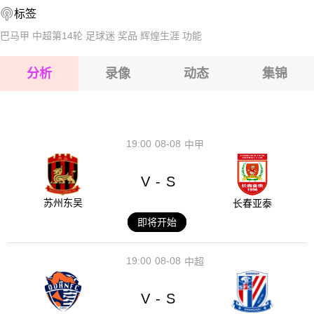
标签
2026-08-16 【球会友谊】 布顿VS阿斯顿联
2026-08-16 【球会友谊】 布顿VS阿斯顿联
巴马甲
中超第14轮
足球迷
奖品
辉煌生涯
功能
2026-08-16 【球会友谊】 布顿VS阿斯顿联
分析
录像
动态
集锦
2026-08-16 【球会友谊】 布顿VS阿斯顿联
2026-08-16 【球会友谊】 布顿VS阿斯顿联
19:00
08-08
中甲
V
S
-
苏州东吴
长春亚泰
即将开始
19:00
08-08
中超
V
S
-