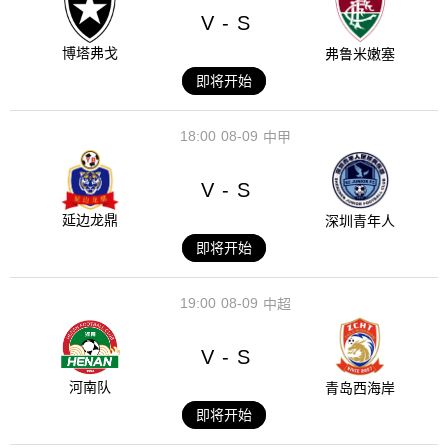
V
S
-
博塔弗戈
弗鲁米嫩塞
即将开始
18:00
08-09
中甲
V
S
-
延边龙鼎
深圳青年人
即将开始
19:00
08-09
中超
V
S
-
河南队
青岛西海岸
即将开始