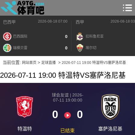
2026-08-18 07:00
2026-08-18 03
巴西甲
西甲
0
巴西国际
拉科鲁尼亚
0
瑞模贝雷
埃尔切
当前位置:
>
>
网站首页
足球直播
2026-07-11 19:00 特温特VS塞萨洛尼基
2026-07-11 19:00 特温特VS塞萨洛尼基
球会友谊 | 2026-
07-11 19:00:00
0
0
特温特
塞萨洛尼基
已结束