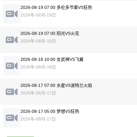
2026-08-19 07:00 多伦多节奏VS狂热
2026年-08月-19日
2026-08-19 07:00 阳光VS火花
2026年-08月-19日
2026-08-18 10:00 女武神VS飞翼
2026年-08月-18日
2026-08-17 07:00 水星VS波特兰火焰
2026年-08月-17日
2026-08-17 05:00 梦想VS狂热
2026年-08月-17日