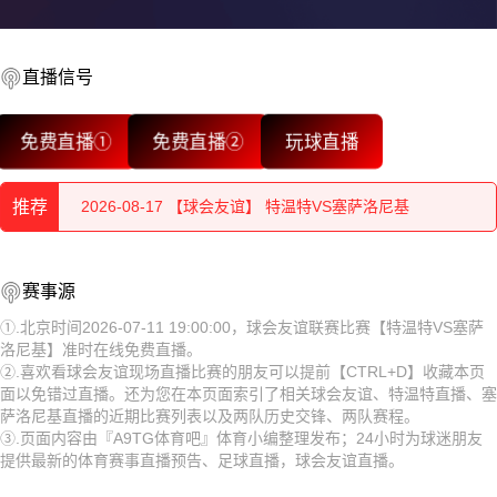
直播信号
2026-08-18 【球会友谊】 特温特VS塞萨洛尼基
免费直播①
免费直播②
玩球直播
2026-08-18 【球会友谊】 特温特VS塞萨洛尼基
推荐
2026-08-17 【球会友谊】 特温特VS塞萨洛尼基
2026-08-17 【球会友谊】 特温特VS塞萨洛尼基
2026-08-18 【球会友谊】 特温特VS塞萨洛尼基
赛事源
2026-08-17 【球会友谊】 特温特VS塞萨洛尼基
2026-08-18 【球会友谊】 特温特VS塞萨洛尼基
①.北京时间2026-07-11 19:00:00，球会友谊联赛比赛【特温特VS塞萨
洛尼基】准时在线免费直播。
2026-08-17 【球会友谊】 特温特VS塞萨洛尼基
2026-08-17 【球会友谊】 特温特VS塞萨洛尼基
②.喜欢看球会友谊现场直播比赛的朋友可以提前【CTRL+D】收藏本页
面以免错过直播。还为您在本页面索引了相关球会友谊、特温特直播、塞
2026-08-17 【球会友谊】 特温特VS塞萨洛尼基
2026-08-17 【球会友谊】 特温特VS塞萨洛尼基
萨洛尼基直播的近期比赛列表以及两队历史交锋、两队赛程。
③.页面内容由『A9TG体育吧』体育小编整理发布；24小时为球迷朋友
2026-08-17 【球会友谊】 特温特VS塞萨洛尼基
2026-08-17 【球会友谊】 特温特VS塞萨洛尼基
提供最新的体育赛事直播预告、足球直播，球会友谊直播。
2026-08-17 【球会友谊】 特温特VS塞萨洛尼基
2026-08-17 【球会友谊】 特温特VS塞萨洛尼基