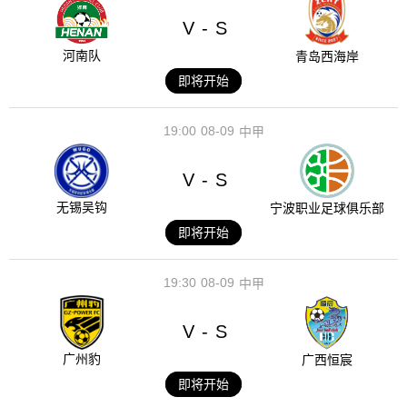
V
S
-
河南队
青岛西海岸
即将开始
19:00
08-09
中甲
V
S
-
无锡吴钩
宁波职业足球俱乐部
即将开始
19:30
08-09
中甲
V
S
-
广州豹
广西恒宸
即将开始