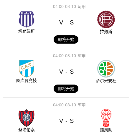
04:00
08-10
阿甲
V
S
-
塔勒瑞斯
拉努斯
即将开始
04:00
08-10
阿甲
V
S
-
图库曼竞技
萨尔米安杜
即将开始
04:00
08-10
阿甲
V
S
-
圣洛伦索
飓风队