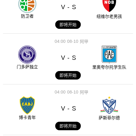
V
S
-
防卫者
纽维尔老男孩
即将开始
04:00
08-10
阿甲
V
S
-
门多萨独立
里奥夸尔托学生队
即将开始
04:00
08-10
阿甲
V
S
-
博卡青年
萨斯菲尔德
即将开始