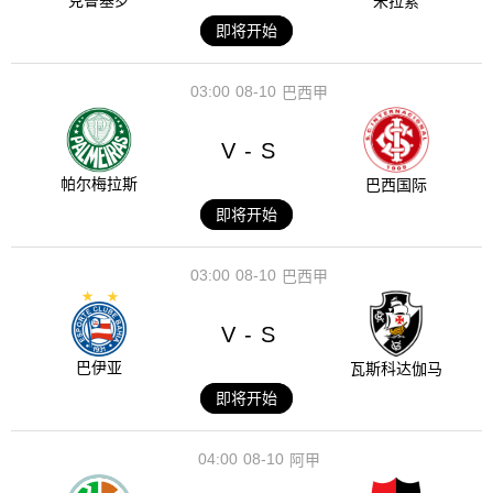
克鲁塞罗
米拉索
即将开始
03:00
08-10
巴西甲
V
S
-
帕尔梅拉斯
巴西国际
即将开始
03:00
08-10
巴西甲
V
S
-
巴伊亚
瓦斯科达伽马
即将开始
04:00
08-10
阿甲