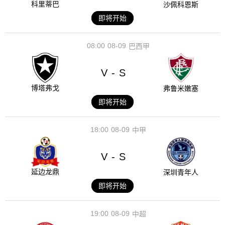
科里蒂巴
沙佩科恩斯
即将开始
08:00
08-09
巴西甲
V
S
-
博塔弗戈
弗鲁米嫩塞
即将开始
18:00
08-09
中甲
V
S
-
延边龙鼎
深圳青年人
即将开始
19:00
08-09
中超