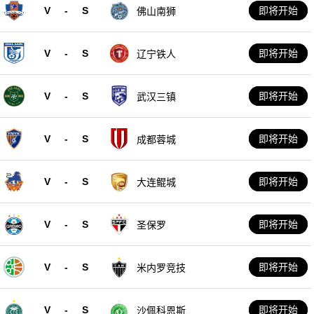
V
-
S
即将开始
佛山南狮
V
-
S
即将开始
辽宁铁人
V
-
S
即将开始
武汉三镇
V
-
S
即将开始
成都蓉城
V
-
S
即将开始
大连鲲城
V
-
S
即将开始
圣保罗
V
-
S
即将开始
米内罗竞技
V
-
S
即将开始
沙佩科恩斯