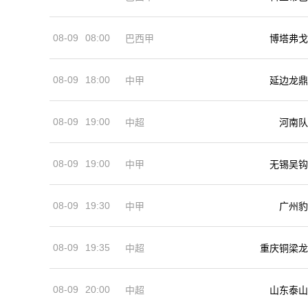
08-09
08:00
巴西甲
博塔弗戈
08-09
18:00
中甲
延边龙鼎
08-09
19:00
河南队
中超
08-09
19:00
中甲
无锡吴钩
08-09
19:30
中甲
广州豹
08-09
19:35
中超
重庆铜梁龙
08-09
20:00
中超
山东泰山