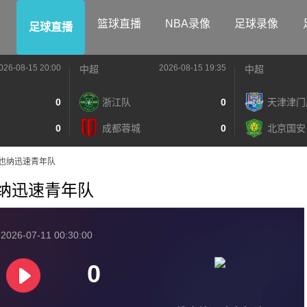
篮球直播
NBA录像
足球录像
足球直播
026-08-15 20:00
2026-08-15 19:35
中超
中超
0
浙江队
0
天津津门
0
成都蓉城
0
北京国安
VS维也纳迅速青年队
S维也纳迅速青年队
026-07-11 00:30:00
0