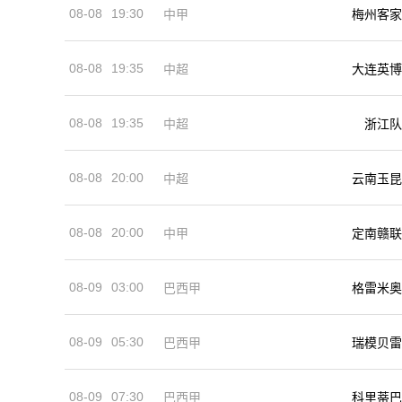
08-08
19:30
中甲
梅州客家
08-08
19:35
中超
大连英博
08-08
19:35
中超
浙江队
08-08
20:00
中超
云南玉昆
08-08
20:00
中甲
定南赣联
08-09
03:00
巴西甲
格雷米奥
08-09
05:30
巴西甲
瑞模贝雷
08-09
07:30
巴西甲
科里蒂巴