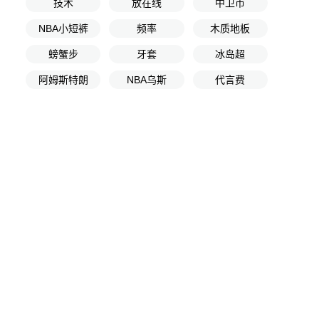
技术
放在线
中卫市
NBA小短裤
频率
木质地板
螃蟹步
牙套
冰岛超
阿姆斯特朗
NBA乌斯
代言费