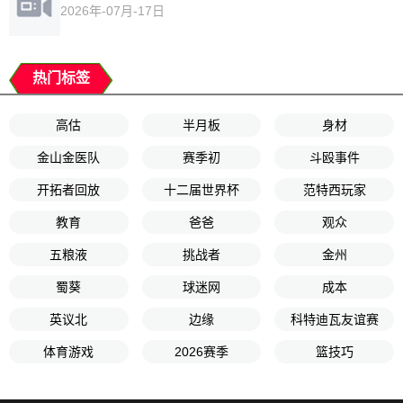
2026年-07月-17日
热门标签
高估
半月板
身材
金山金医队
赛季初
斗殴事件
开拓者回放
十二届世界杯
范特西玩家
教育
爸爸
观众
五粮液
挑战者
金州
蜀葵
球迷网
成本
英议北
边缘
科特迪瓦友谊赛
体育游戏
2026赛季
篮技巧