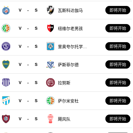
V
-
S
即将开始
瓦斯科达伽马
V
-
S
即将开始
纽维尔老男孩
V
-
S
即将开始
里奥夸尔托学生
队
V
-
S
即将开始
萨斯菲尔德
V
-
S
即将开始
拉努斯
V
-
S
即将开始
萨尔米安杜
V
-
S
即将开始
飓风队