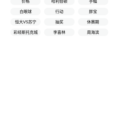
价格
哈利伯顿
手幅
白眼球
行动
胖宝
恒大VS苏宁
抽奖
休赛期
彩经斯托克城
李喜林
周海滨