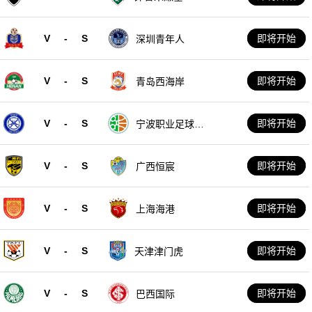
V
-
S
即将开始
深圳青年人
V
-
S
即将开始
青岛西海岸
V
-
S
即将开始
宁波职业足球俱
乐部
V
-
S
即将开始
广西恒宸
V
-
S
即将开始
上海海港
V
-
S
即将开始
天津津门虎
V
-
S
即将开始
巴西国际