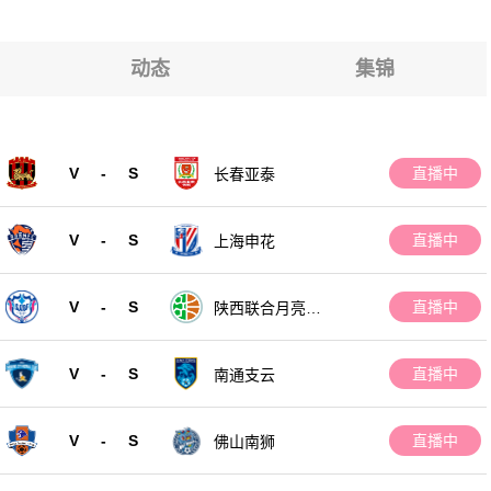
动态
集锦
V
-
S
直播中
长春亚泰
V
-
S
直播中
上海申花
V
-
S
直播中
陕西联合月亮泊
队
V
-
S
直播中
南通支云
V
-
S
直播中
佛山南狮