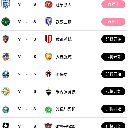
V
-
S
直播中
辽宁铁人
V
-
S
直播中
武汉三镇
V
-
S
即将开始
成都蓉城
V
-
S
即将开始
大连鲲城
V
-
S
即将开始
圣保罗
V
-
S
即将开始
米内罗竞技
V
-
S
即将开始
沙佩科恩斯
V
-
S
即将开始
弗鲁米嫩塞