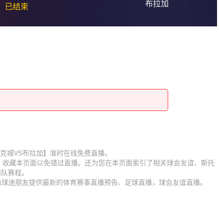
布拉加
已结束
赛【斯托克城VS布拉加】准时在线免费直播。
D】收藏本页面以免错过直播。还为您在本页面索引了相关球会友谊、斯托
两队赛程。
时为球迷朋友提供最新的体育赛事直播预告、足球直播，球会友谊直播。