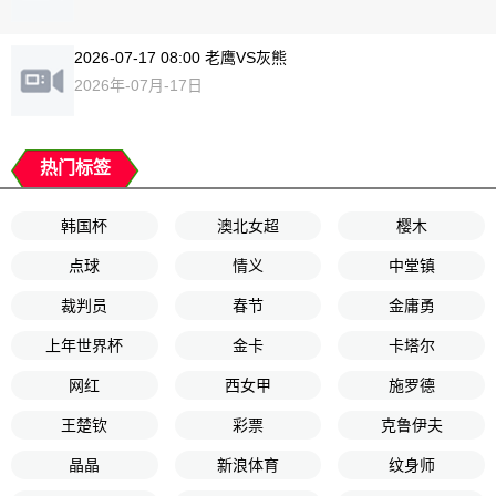
2026-07-17 08:00 老鹰VS灰熊
2026年-07月-17日
热门标签
韩国杯
澳北女超
樱木
点球
情义
中堂镇
裁判员
春节
金庸勇
上年世界杯
金卡
卡塔尔
网红
西女甲
施罗德
王楚钦
彩票
克鲁伊夫
晶晶
新浪体育
纹身师