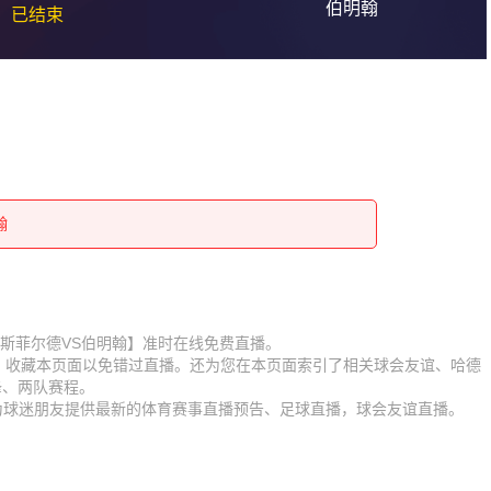
伯明翰
已结束
翰
翰
翰
翰
翰
翰
翰
翰
赛【哈德斯菲尔德VS伯明翰】准时在线免费直播。
D】收藏本页面以免错过直播。还为您在本页面索引了相关球会友谊、哈德
翰
翰
锋、两队赛程。
时为球迷朋友提供最新的体育赛事直播预告、足球直播，球会友谊直播。
翰
翰
翰
翰