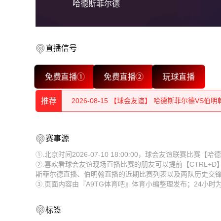
哈德斯菲尔德
2026-08-15 【球会友谊】 哈德斯菲尔德VS伯明
直播信号
2026-08-15 【球会友谊】 哈德斯菲尔德VS伯明
免费直播①
免费直播②
玩球直播
2026-08-15 【球会友谊】 哈德斯菲尔德VS伯明
推荐
2026-08-15 【球会友谊】 哈德斯菲尔德VS伯明
2026-08-15 【球会友谊】 哈德斯菲尔德VS伯明
2026-08-15 【球会友谊】 哈德斯菲尔德VS伯明
赛事源
2026-08-15 【球会友谊】 哈德斯菲尔德VS伯明
2026-08-15 【球会友谊】 哈德斯菲尔德VS伯明
①.北京时间2026-07-10 18:00:00，球会友谊联赛比
②.喜欢看球会友谊现场直播比赛的朋友可以提前【CTRL+
2026-08-15 【球会友谊】 哈德斯菲尔德VS伯明
2026-08-15 【球会友谊】 哈德斯菲尔德VS伯明
斯菲尔德直播、伯明翰直播的近期比赛列表以及两队历史交
③.页面内容由『A9TG体育吧』体育小编整理发布；24小
2026-08-15 【球会友谊】 哈德斯菲尔德VS伯明
2026-08-15 【球会友谊】 哈德斯菲尔德VS伯明
2026-08-15 【球会友谊】 哈德斯菲尔德VS伯明
2026-08-15 【球会友谊】 哈德斯菲尔德VS伯明
标签