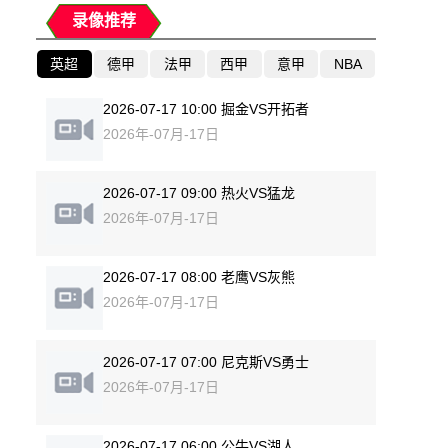
录像推荐
英超
德甲
法甲
西甲
意甲
NBA
2026-07-17 10:00 掘金VS开拓者
2026年-07月-17日
2026-07-17 09:00 热火VS猛龙
2026年-07月-17日
2026-07-17 08:00 老鹰VS灰熊
2026年-07月-17日
2026-07-17 07:00 尼克斯VS勇士
2026年-07月-17日
2026-07-17 06:00 公牛VS湖人