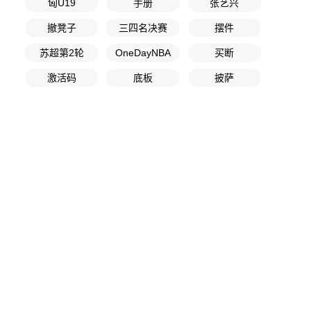
匈U19
手册
张艺兴
撤凳子
三四名决赛
摆件
苏超第2轮
OneDayNBA
买断
激活码
底板
披萨