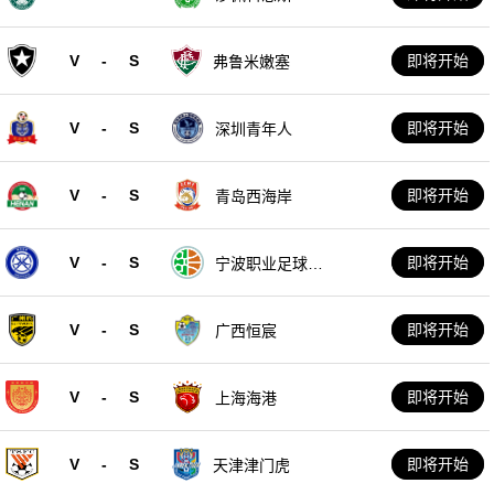
V
-
S
即将开始
弗鲁米嫩塞
V
-
S
即将开始
深圳青年人
V
-
S
即将开始
青岛西海岸
V
-
S
即将开始
宁波职业足球俱
乐部
V
-
S
即将开始
广西恒宸
V
-
S
即将开始
上海海港
V
-
S
即将开始
天津津门虎