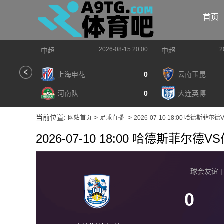
首页
2026-08-15 20:00
2
中超
中超
上海申花
0
云南玉昆
河南队
0
大连英博
当前位置:
>
>
网站首页
足球直播
2026-07-10 18:00 哈德斯菲尔
2026-07-10 18:00 哈德斯菲尔德
球会友谊 | 2
0