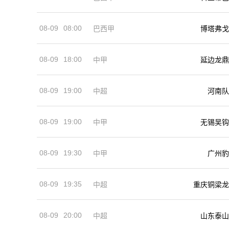
08-09
08:00
巴西甲
博塔弗戈
08-09
18:00
中甲
延边龙鼎
08-09
19:00
河南队
中超
08-09
19:00
中甲
无锡吴钩
08-09
19:30
中甲
广州豹
08-09
19:35
中超
重庆铜梁龙
08-09
20:00
中超
山东泰山