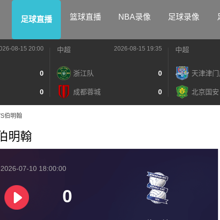
篮球直播
NBA录像
足球录像
足球直播
026-08-15 20:00
2026-08-15 19:35
中超
中超
0
浙江队
0
天津津门
0
成都蓉城
0
北京国安
德VS伯明翰
VS伯明翰
026-07-10 18:00:00
0