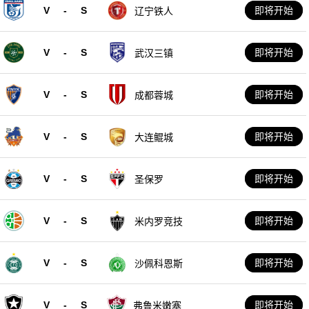
V
-
S
即将开始
辽宁铁人
V
-
S
即将开始
武汉三镇
V
-
S
即将开始
成都蓉城
V
-
S
即将开始
大连鲲城
V
-
S
即将开始
圣保罗
V
-
S
即将开始
米内罗竞技
V
-
S
即将开始
沙佩科恩斯
V
-
S
即将开始
弗鲁米嫩塞