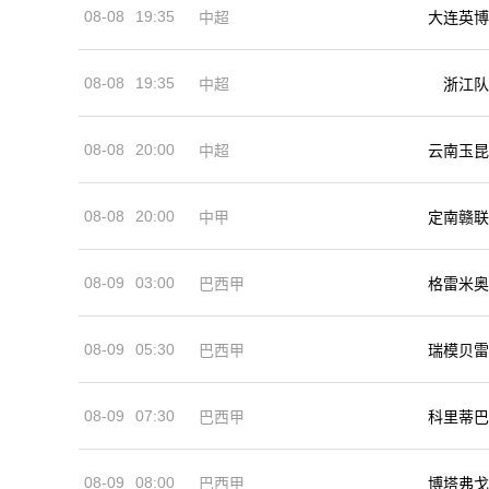
08-08
19:35
中超
大连英博
08-08
19:35
中超
浙江队
08-08
20:00
中超
云南玉昆
08-08
20:00
中甲
定南赣联
08-09
03:00
巴西甲
格雷米奥
08-09
05:30
巴西甲
瑞模贝雷
08-09
07:30
巴西甲
科里蒂巴
08-09
08:00
巴西甲
博塔弗戈