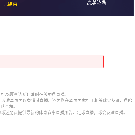
夏拿达斯
已结束
赛【费哈瓦VS夏拿达斯】准时在线免费直播。
D】收藏本页面以免错过直播。还为您在本页面索引了相关球会友谊、费哈
两队赛程。
时为球迷朋友提供最新的体育赛事直播预告、足球直播，球会友谊直播。