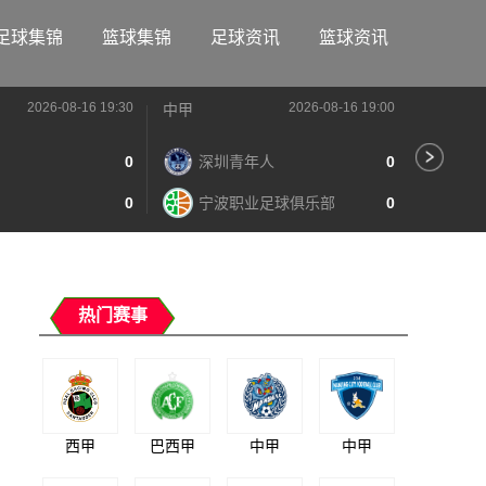
足球集锦
篮球集锦
足球资讯
篮球资讯
2026-08-16 19:30
2026-08-16 19:00
中甲
中甲
0
深圳青年人
0
苏
0
宁波职业足球俱乐部
0
南
热门赛事
西甲
巴西甲
中甲
中甲