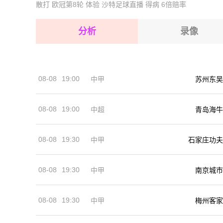
散打
欧冠第8轮
体验
沙特足球直播
得病
6倍赔率
2026-08-16 【球会友谊】 费哈瓦VS夏拿达斯
2026-08-16 【球会友谊】 费哈瓦VS夏拿达斯
2026-08-16 【球会友谊】 费哈瓦VS夏拿达斯
分析
录像
2026-08-16 【球会友谊】 费哈瓦VS夏拿达斯
2026-08-16 【球会友谊】 费哈瓦VS夏拿达斯
2026-08-16 【球会友谊】 费哈瓦VS夏拿达斯
08-08
19:00
中甲
苏州东吴
2026-08-16 【球会友谊】 费哈瓦VS夏拿达斯
08-08
19:00
中超
青岛海牛
08-08
19:30
中甲
石家庄功夫
08-08
19:30
中甲
南京城市
08-08
19:30
中甲
梅州客家