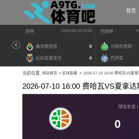
首页
2026-08-16 23:00
2
西甲
巴西甲
桑坦德竞技
0
沙佩科恩斯
比利亚雷亚尔
0
巴伊亚
当前位置:
>
>
网站首页
足球直播
2026-07-10 16:00 费哈瓦VS夏
2026-07-10 16:00 费哈瓦VS夏拿
球会友谊 | 2
0