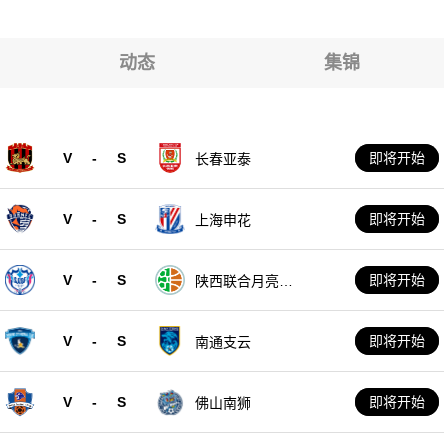
动态
集锦
V
-
S
即将开始
长春亚泰
V
-
S
即将开始
上海申花
V
-
S
即将开始
陕西联合月亮泊
队
V
-
S
即将开始
南通支云
V
-
S
即将开始
佛山南狮