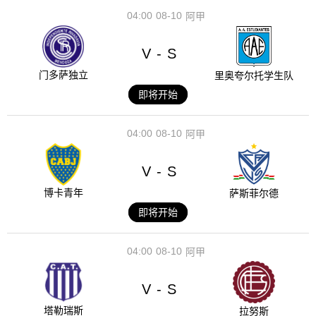
04:00
08-10
阿甲
V
S
-
门多萨独立
里奥夸尔托学生队
即将开始
04:00
08-10
阿甲
V
S
-
博卡青年
萨斯菲尔德
即将开始
04:00
08-10
阿甲
V
S
-
塔勒瑞斯
拉努斯