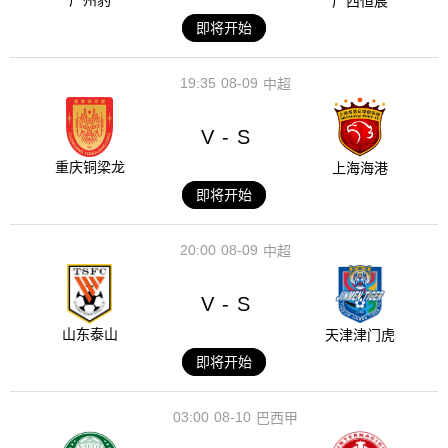
广州豹
广西恒宸
即将开始
19:35
08-09
中超
V
S
-
重庆铜梁龙
上海海港
即将开始
20:00
08-09
中超
V
S
-
山东泰山
天津津门虎
即将开始
03:00
08-10
巴西甲