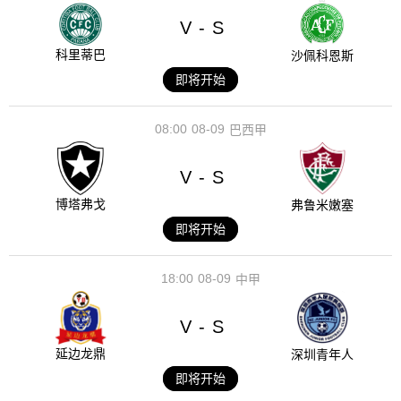
V
S
-
科里蒂巴
沙佩科恩斯
即将开始
08:00
08-09
巴西甲
V
S
-
博塔弗戈
弗鲁米嫩塞
即将开始
18:00
08-09
中甲
V
S
-
延边龙鼎
深圳青年人
即将开始