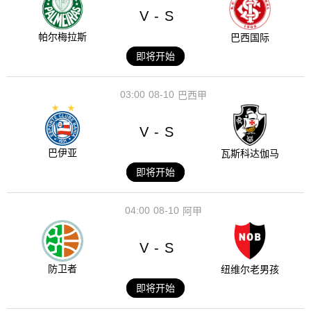
V
S
-
帕尔梅拉斯
巴西国际
即将开始
03:00
08-10
巴西甲
V
S
-
巴伊亚
瓦斯科达伽马
即将开始
04:00
08-10
阿甲
V
S
-
防卫者
纽维尔老男孩
即将开始