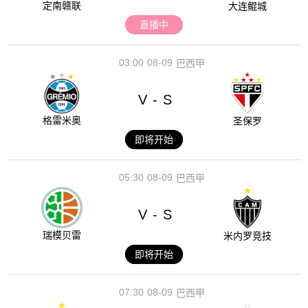
定南赣联
大连鲲城
直播中
03:00
08-09
巴西甲
V
S
-
格雷米奥
圣保罗
即将开始
05:30
08-09
巴西甲
V
S
-
瑞模贝雷
米内罗竞技
即将开始
07:30
08-09
巴西甲