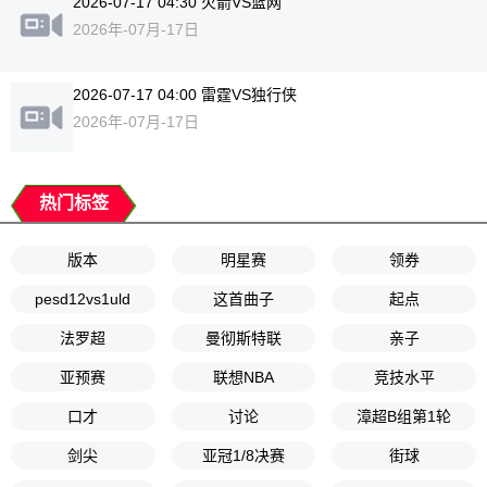
2026-07-17 04:30 火箭VS篮网
2026年-07月-17日
2026-07-17 04:00 雷霆VS独行侠
2026年-07月-17日
热门标签
版本
明星赛
领券
pesd12vs1uld
这首曲子
起点
法罗超
曼彻斯特联
亲子
亚预赛
联想NBA
竞技水平
口才
讨论
漳超B组第1轮
剑尖
亚冠1/8决赛
街球