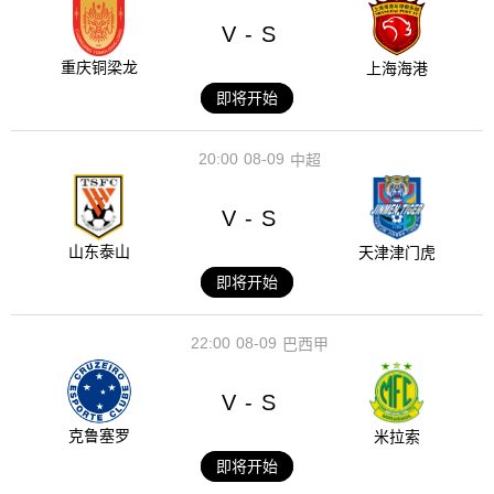
V
S
-
重庆铜梁龙
上海海港
即将开始
20:00
08-09
中超
V
S
-
山东泰山
天津津门虎
即将开始
22:00
08-09
巴西甲
V
S
-
克鲁塞罗
米拉索
即将开始