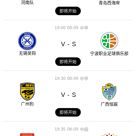
河南队
青岛西海岸
即将开始
19:00
08-09
中甲
V
S
-
无锡吴钩
宁波职业足球俱乐部
即将开始
19:30
08-09
中甲
V
S
-
广州豹
广西恒宸
即将开始
19:35
08-09
中超