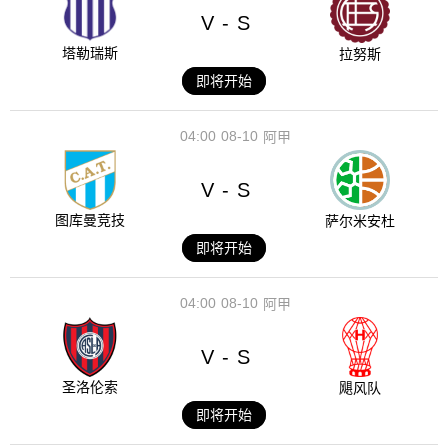
V
S
-
塔勒瑞斯
拉努斯
即将开始
04:00
08-10
阿甲
V
S
-
图库曼竞技
萨尔米安杜
即将开始
04:00
08-10
阿甲
V
S
-
圣洛伦索
飓风队
即将开始