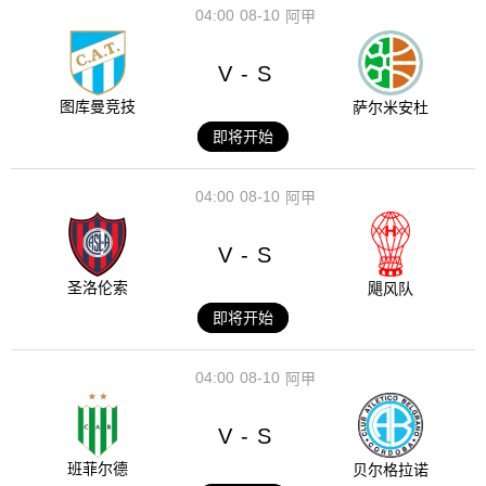
04:00
08-10
阿甲
V
S
-
图库曼竞技
萨尔米安杜
即将开始
04:00
08-10
阿甲
V
S
-
圣洛伦索
飓风队
即将开始
04:00
08-10
阿甲
V
S
-
班菲尔德
贝尔格拉诺