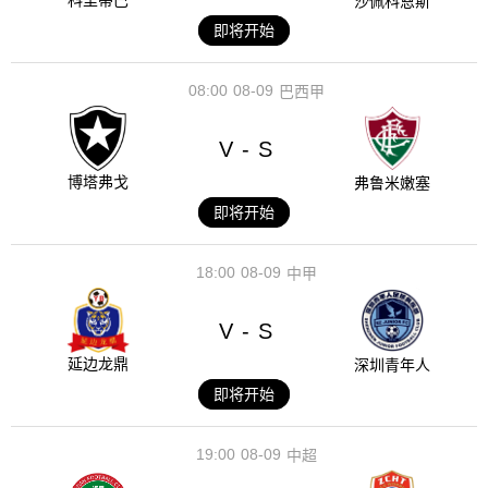
科里蒂巴
沙佩科恩斯
即将开始
08:00
08-09
巴西甲
V
S
-
博塔弗戈
弗鲁米嫩塞
即将开始
18:00
08-09
中甲
V
S
-
延边龙鼎
深圳青年人
即将开始
19:00
08-09
中超