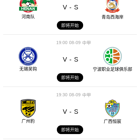
V
S
-
河南队
青岛西海岸
即将开始
19:00
08-09
中甲
V
S
-
无锡吴钩
宁波职业足球俱乐部
即将开始
19:30
08-09
中甲
V
S
-
广州豹
广西恒宸
即将开始