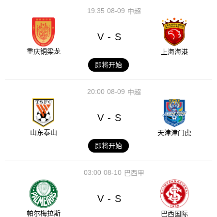
19:35
08-09
中超
V
S
-
重庆铜梁龙
上海海港
即将开始
20:00
08-09
中超
V
S
-
山东泰山
天津津门虎
即将开始
03:00
08-10
巴西甲
V
S
-
帕尔梅拉斯
巴西国际