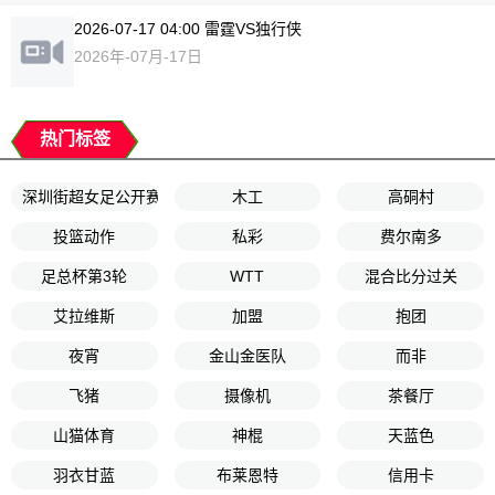
2026-07-17 04:00 雷霆VS独行侠
2026年-07月-17日
热门标签
深圳街超女足公开赛
木工
高硐村
投篮动作
私彩
费尔南多
足总杯第3轮
WTT
混合比分过关
艾拉维斯
加盟
抱团
夜宵
金山金医队
而非
飞猪
摄像机
茶餐厅
山猫体育
神棍
天蓝色
羽衣甘蓝
布莱恩特
信用卡