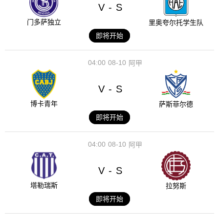
V
S
-
门多萨独立
里奥夸尔托学生队
即将开始
04:00
08-10
阿甲
V
S
-
博卡青年
萨斯菲尔德
即将开始
04:00
08-10
阿甲
V
S
-
塔勒瑞斯
拉努斯
即将开始