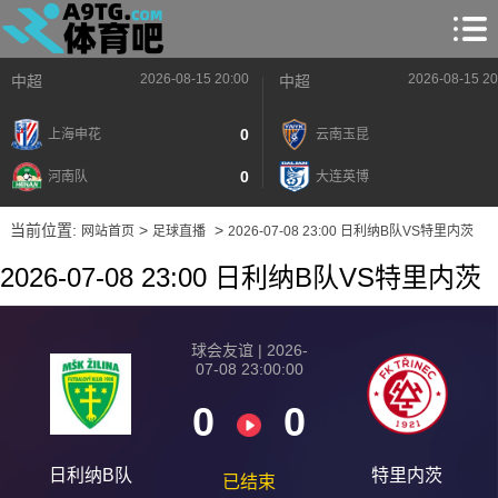
2026-08-15 20:00
2026-08-15 20
中超
中超
0
上海申花
云南玉昆
0
河南队
大连英博
当前位置:
>
>
网站首页
足球直播
2026-07-08 23:00 日利纳B队VS特里内茨
2026-07-08 23:00 日利纳B队VS特里内茨
球会友谊 | 2026-
07-08 23:00:00
0
0
日利纳B队
特里内茨
已结束