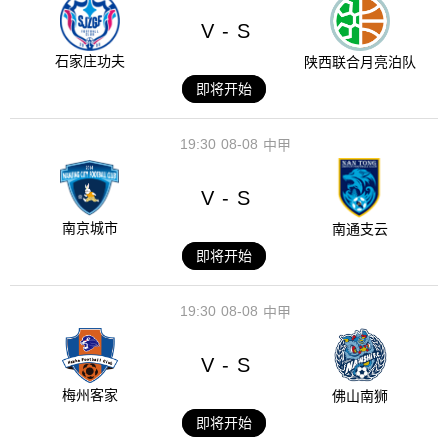
V
S
-
石家庄功夫
陕西联合月亮泊队
即将开始
19:30
08-08
中甲
V
S
-
南京城市
南通支云
即将开始
19:30
08-08
中甲
V
S
-
梅州客家
佛山南狮
即将开始