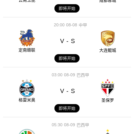
云南玉昆
成都蓉城
即将开始
20:00
08-08
中甲
V
S
-
定南赣联
大连鲲城
即将开始
03:00
08-09
巴西甲
V
S
-
格雷米奥
圣保罗
即将开始
05:30
08-09
巴西甲