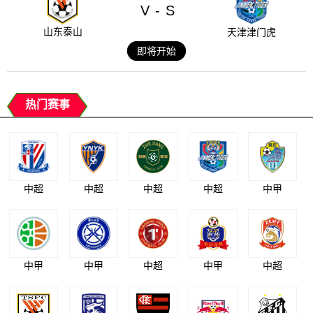
V
S
-
山东泰山
天津津门虎
即将开始
热门赛事
中超
中超
中超
中超
中甲
中甲
中甲
中超
中甲
中超