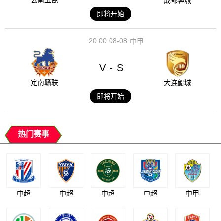
云南玉昆
成都蓉城
即将开始
20:00
08-08
中甲
V
S
-
定南赣联
大连鲲城
即将开始
热门赛事
中超
中超
中超
中超
中甲