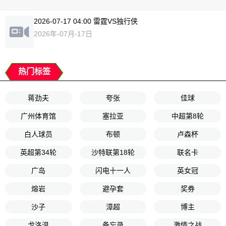
2026-07-17 04:00 雷霆VS独行侠
2026年-07月-17日
热门标签
蒋劲夫
夸张
佳球
广州体育馆
塞拉亚
中超第8轮
白人球员
布顿
卢森杯
英超第34轮
沙特联第18轮
联名卡
广岛
闪电十一人
英女冠
熔岩
避孕套
奖券
沙子
漳超
博主
戈洛温
备忘录
激情之战