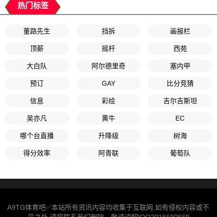
热门标签
董路先生
挡拆
画报栏
顶薪
摇杆
西苑
大白队
阿尔德里奇
塞内甲
预订
GAY
比分竞猜
信息
彩绘
吉尔吉斯坦
吴亦凡
黄牛
EC
哪个台直播
升降级
树海
得分效率
阿青联
葡萄队
A9TG体育吧✅本站所有资讯内容均收集于互联网,如有侵权内容或不