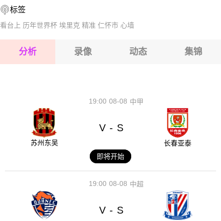
标签
2026-08-16 【球会友谊】 哈特堡格VS布尔诺
2026-08-16 【球会友谊】 哈特堡格VS布尔诺
看台上
历年世界杯
埃里克
精准
仁怀市
心墙
2026-08-16 【球会友谊】 哈特堡格VS布尔诺
分析
录像
动态
集锦
2026-08-16 【球会友谊】 哈特堡格VS布尔诺
2026-08-16 【球会友谊】 哈特堡格VS布尔诺
19:00
08-08
中甲
V
S
-
苏州东吴
长春亚泰
即将开始
19:00
08-08
中超
V
S
-