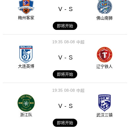
V
S
-
梅州客家
佛山南狮
即将开始
19:35
08-08
中超
V
S
-
大连英博
辽宁铁人
即将开始
19:35
08-08
中超
V
S
-
浙江队
武汉三镇
即将开始