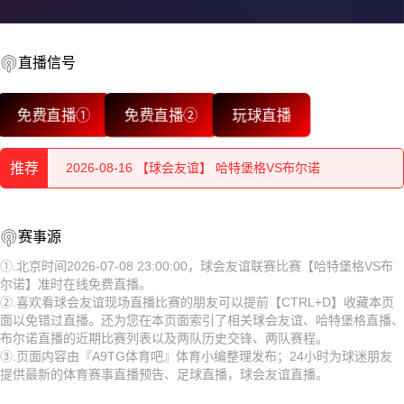
直播信号
2026-08-16 【球会友谊】 哈特堡格VS布尔诺
免费直播①
免费直播②
玩球直播
2026-08-16 【球会友谊】 哈特堡格VS布尔诺
推荐
2026-08-16 【球会友谊】 哈特堡格VS布尔诺
2026-08-16 【球会友谊】 哈特堡格VS布尔诺
2026-08-16 【球会友谊】 哈特堡格VS布尔诺
赛事源
2026-08-16 【球会友谊】 哈特堡格VS布尔诺
2026-08-16 【球会友谊】 哈特堡格VS布尔诺
①.北京时间2026-07-08 23:00:00，球会友谊联赛比赛【哈特堡格VS布
尔诺】准时在线免费直播。
2026-08-16 【球会友谊】 哈特堡格VS布尔诺
2026-08-16 【球会友谊】 哈特堡格VS布尔诺
②.喜欢看球会友谊现场直播比赛的朋友可以提前【CTRL+D】收藏本页
面以免错过直播。还为您在本页面索引了相关球会友谊、哈特堡格直播、
2026-08-16 【球会友谊】 哈特堡格VS布尔诺
2026-08-16 【球会友谊】 哈特堡格VS布尔诺
布尔诺直播的近期比赛列表以及两队历史交锋、两队赛程。
③.页面内容由『A9TG体育吧』体育小编整理发布；24小时为球迷朋友
2026-08-16 【球会友谊】 哈特堡格VS布尔诺
2026-08-16 【球会友谊】 哈特堡格VS布尔诺
提供最新的体育赛事直播预告、足球直播，球会友谊直播。
2026-08-16 【球会友谊】 哈特堡格VS布尔诺
2026-08-16 【球会友谊】 哈特堡格VS布尔诺