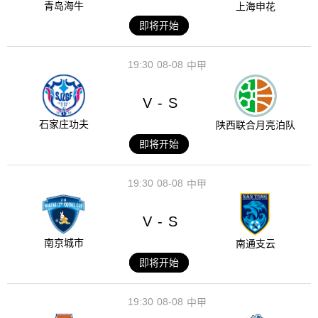
青岛海牛
上海申花
即将开始
19:30
08-08
中甲
V
S
-
石家庄功夫
陕西联合月亮泊队
即将开始
19:30
08-08
中甲
V
S
-
南京城市
南通支云
即将开始
19:30
08-08
中甲