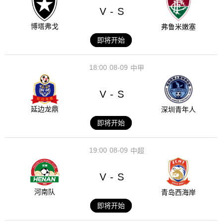
V
S
-
博塔弗戈
弗鲁米嫩塞
即将开始
18:00
08-09
中甲
V
S
-
延边龙鼎
深圳青年人
即将开始
19:00
08-09
中超
V
S
-
河南队
青岛西海岸
即将开始