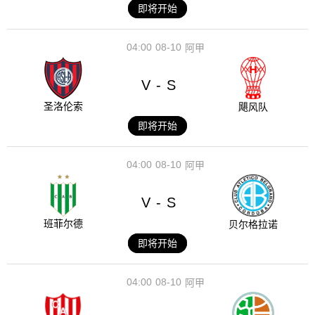
即将开始
04:00
08-10
阿甲
V
S
-
圣洛伦索
飓风队
即将开始
04:00
08-10
阿甲
V
S
-
班菲尔德
贝尔格拉诺
即将开始
04:00
08-10
阿甲