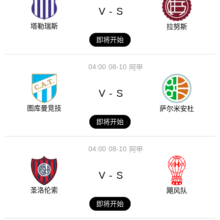
V
S
-
塔勒瑞斯
拉努斯
即将开始
04:00
08-10
阿甲
V
S
-
图库曼竞技
萨尔米安杜
即将开始
04:00
08-10
阿甲
V
S
-
圣洛伦索
飓风队
即将开始