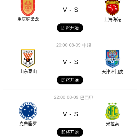
V
S
-
重庆铜梁龙
上海海港
即将开始
20:00
08-09
中超
V
S
-
山东泰山
天津津门虎
即将开始
22:00
08-09
巴西甲
V
S
-
克鲁塞罗
米拉索
即将开始