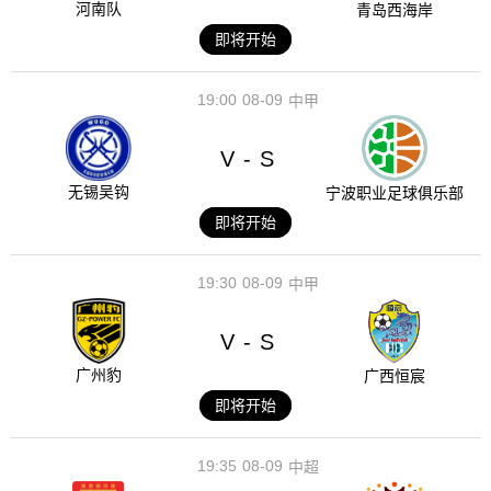
河南队
青岛西海岸
即将开始
19:00
08-09
中甲
V
S
-
无锡吴钩
宁波职业足球俱乐部
即将开始
19:30
08-09
中甲
V
S
-
广州豹
广西恒宸
即将开始
19:35
08-09
中超