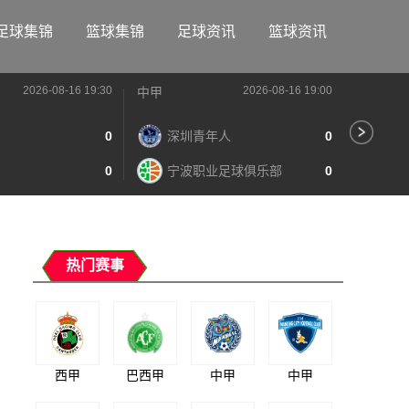
足球集锦
篮球集锦
足球资讯
篮球资讯
2026-08-16 19:30
2026-08-16 19:00
中甲
中甲
0
深圳青年人
0
苏
0
宁波职业足球俱乐部
0
南
热门赛事
西甲
巴西甲
中甲
中甲