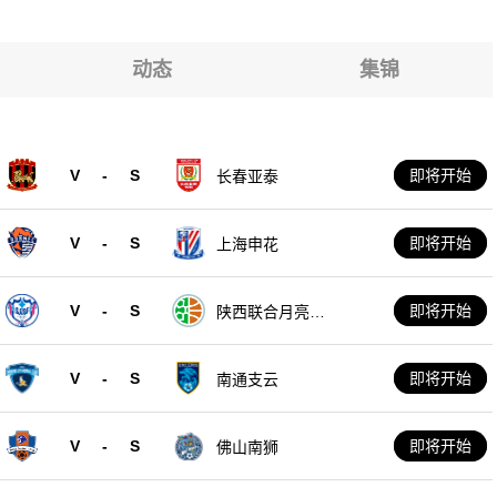
堡
堡
堡
动态
集锦
堡
堡
V
-
S
即将开始
长春亚泰
堡
V
-
S
即将开始
上海申花
V
-
S
即将开始
陕西联合月亮泊
队
V
-
S
即将开始
南通支云
V
-
S
即将开始
佛山南狮