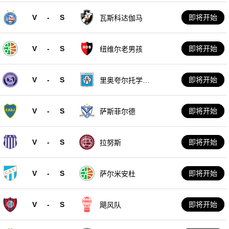
V
-
S
即将开始
瓦斯科达伽马
V
-
S
即将开始
纽维尔老男孩
V
-
S
即将开始
里奥夸尔托学生
队
V
-
S
即将开始
萨斯菲尔德
V
-
S
即将开始
拉努斯
V
-
S
即将开始
萨尔米安杜
V
-
S
即将开始
飓风队