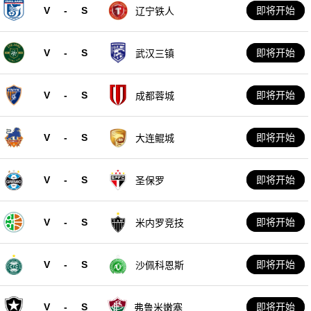
V
-
S
即将开始
辽宁铁人
V
-
S
即将开始
武汉三镇
V
-
S
即将开始
成都蓉城
V
-
S
即将开始
大连鲲城
V
-
S
即将开始
圣保罗
V
-
S
即将开始
米内罗竞技
V
-
S
即将开始
沙佩科恩斯
V
-
S
即将开始
弗鲁米嫩塞