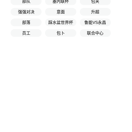
部队
塞内联杯
包夹
强强对决
意面
升超
部落
踩水盆世界杯
鲁能VS永昌
员工
包卜
联合中心