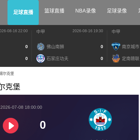
篮球直播
NBA录像
足球录像
足球直播
026-08-16 22:00
2026-08-16 19:30
中甲
中甲
0
佛山南狮
0
南京城市
0
石家庄功夫
0
定南赣联
VS锡尔克堡
S锡尔克堡
026-07-08 18:00:00
0