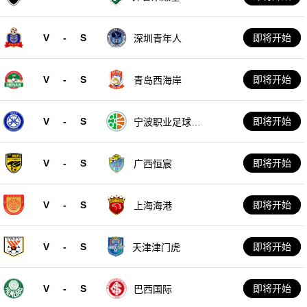
V
-
S
即将开始
深圳青年人
V
-
S
即将开始
青岛西海岸
V
-
S
即将开始
宁波职业足球俱
乐部
V
-
S
即将开始
广西恒宸
V
-
S
即将开始
上海海港
V
-
S
即将开始
天津津门虎
V
-
S
即将开始
巴西国际