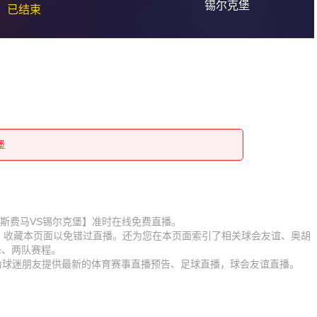
锡尔克堡
已结束
堡
堡
堡
堡
堡
堡
堡
堡
赛【奥胡斯费马VS锡尔克堡】准时在线免费直播。
D】收藏本页面以免错过直播。还为您在本页面索引了相关球会友谊、奥胡
堡
堡
锋、两队赛程。
时为球迷朋友提供最新的体育赛事直播预告、足球直播，球会友谊直播。
堡
堡
堡
堡