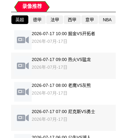
录像推荐
英超
德甲
法甲
西甲
意甲
NBA
2026-07-17 10:00 掘金VS开拓者
2026年-07月-17日
2026-07-17 09:00 热火VS猛龙
2026年-07月-17日
2026-07-17 08:00 老鹰VS灰熊
2026年-07月-17日
2026-07-17 07:00 尼克斯VS勇士
2026年-07月-17日
2026-07-17 06:00 公牛VS湖人