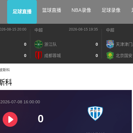
篮球直播
NBA录像
足球录像
足球直播
026-08-15 20:00
2026-08-15 19:35
中超
中超
0
浙江队
0
天津津门
0
成都蓉城
0
北京国安
S塔波斯科
波斯科
026-07-08 16:00:00
0