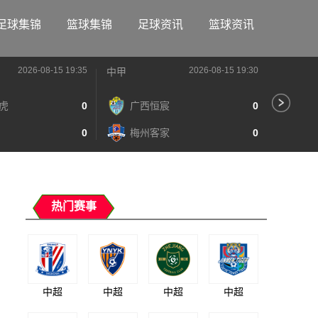
足球集锦
篮球集锦
足球资讯
篮球资讯
2026-08-15 19:35
2026-08-15 19:30
中甲
中甲
虎
0
广西恒宸
0
陕
0
梅州客家
0
长
热门赛事
中超
中超
中超
中超