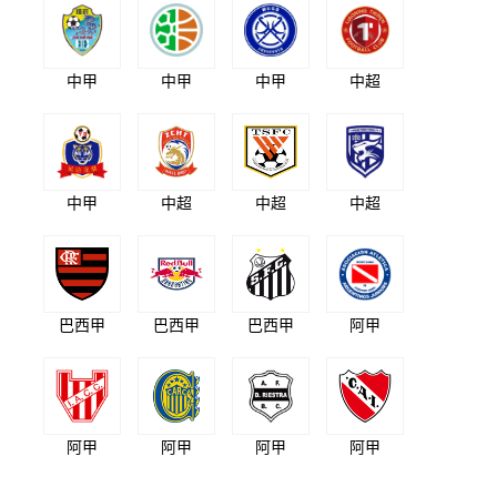
中甲
中甲
中甲
中超
中甲
中超
中超
中超
巴西甲
巴西甲
巴西甲
阿甲
阿甲
阿甲
阿甲
阿甲