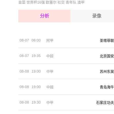
韭菜
世界杯16强
欧塞尔
社交
青年队
澳甲
2026-08-15 【球会友谊】 达特福德队VS艾贝
2026-08-15 【球会友谊】 达特福德队VS艾贝
2026-08-14 【球会友谊】 达特福德队VS艾贝
2026-08-15 【球会友谊】 达特福德队VS艾贝
分析
录像
2026-08-15 【球会友谊】 达特福德队VS艾贝
2026-08-15 【球会友谊】 达特福德队VS艾贝
08-07
06:00
阿甲
圣塔菲联
2026-08-14 【球会友谊】 达特福德队VS艾贝
08-07
19:35
中超
北京国安
08-08
19:00
中甲
苏州东吴
08-08
19:00
中超
青岛海牛
08-08
19:30
中甲
石家庄功夫