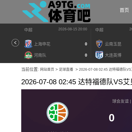
首页
2026-08-15 20:00
2
中超
中超
上海申花
0
云南玉昆
河南队
0
大连英博
当前位置:
>
>
网站首页
足球直播
2026-07-08 02:45 达特福德
2026-07-08 02:45 达特福德队V
球会友谊 | 2
0