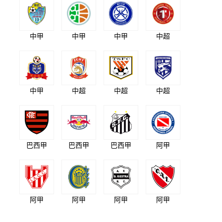
中甲
中甲
中甲
中超
中甲
中超
中超
中超
巴西甲
巴西甲
巴西甲
阿甲
阿甲
阿甲
阿甲
阿甲