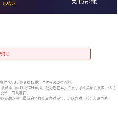
艾贝斯费特联
已结束
斯费特联
斯费特联
斯费特联
斯费特联
斯费特联
斯费特联
斯费特联
赛【达特福德队VS艾贝斯费特联】准时在线免费直播。
D】收藏本页面以免错过直播。还为您在本页面索引了相关球会友谊、达特
斯费特联
斯费特联
史交锋、两队赛程。
时为球迷朋友提供最新的体育赛事直播预告、足球直播，球会友谊直播。
斯费特联
斯费特联
斯费特联
斯费特联