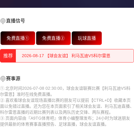
直播信号
2026-08-18 【球会友谊】 利马瓦迪VS科尔雷恩
免费直播①
免费直播②
玩球直播
2026-08-18 【球会友谊】 利马瓦迪VS科尔雷恩
推荐
2026-08-17 【球会友谊】 利马瓦迪VS科尔雷恩
2026-08-17 【球会友谊】 利马瓦迪VS科尔雷恩
2026-08-18 【球会友谊】 利马瓦迪VS科尔雷恩
赛事源
2026-08-17 【球会友谊】 利马瓦迪VS科尔雷恩
2026-08-18 【球会友谊】 利马瓦迪VS科尔雷恩
①.北京时间2026-07-08 02:30:00，球会友谊联赛比赛【利马瓦迪VS科
尔雷恩】准时在线免费直播。
2026-08-17 【球会友谊】 利马瓦迪VS科尔雷恩
2026-08-17 【球会友谊】 利马瓦迪VS科尔雷恩
②.喜欢看球会友谊现场直播比赛的朋友可以提前【CTRL+D】收藏本页
面以免错过直播。还为您在本页面索引了相关球会友谊、利马瓦迪直播、
2026-08-17 【球会友谊】 利马瓦迪VS科尔雷恩
2026-08-17 【球会友谊】 利马瓦迪VS科尔雷恩
科尔雷恩直播的近期比赛列表以及两队历史交锋、两队赛程。
③.页面内容由『A9TG体育吧』体育小编整理发布；24小时为球迷朋友
2026-08-17 【球会友谊】 利马瓦迪VS科尔雷恩
2026-08-17 【球会友谊】 利马瓦迪VS科尔雷恩
提供最新的体育赛事直播预告、足球直播，球会友谊直播。
2026-08-17 【球会友谊】 利马瓦迪VS科尔雷恩
2026-08-17 【球会友谊】 利马瓦迪VS科尔雷恩