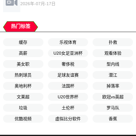
2026年-07月-17日
热门标签
缓存
乐视体育
扑救
高薪
U20女足亚洲杯
观看体验
美女职
奢侈税
型内线
热刺球员
足球友谊赛
潜江
奥地利杯
法国杯
掉落率
文莱超
U20世界杯
欧冠vs英超
垃圾
土伦杯
罗马队
优酷视频
虚拟比分软件
香蕉