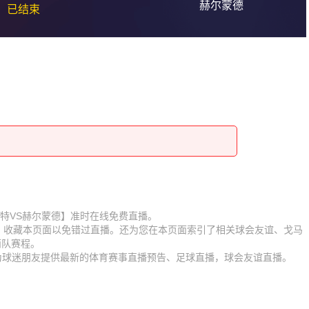
赫尔蒙德
已结束
赛【戈马特VS赫尔蒙德】准时在线免费直播。
D】收藏本页面以免错过直播。还为您在本页面索引了相关球会友谊、戈马
两队赛程。
时为球迷朋友提供最新的体育赛事直播预告、足球直播，球会友谊直播。