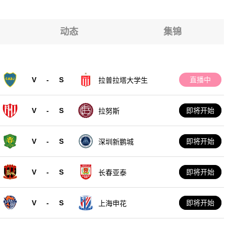
动态
集锦
V
-
S
直播中
拉普拉塔大学生
V
-
S
即将开始
拉努斯
V
-
S
即将开始
深圳新鹏城
V
-
S
即将开始
长春亚泰
V
-
S
即将开始
上海申花