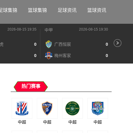
足球集锦
篮球集锦
足球资讯
篮球资讯
2026-08-15 19:35
2026-08-15 19:30
中甲
中甲
虎
0
广西恒宸
0
陕
0
梅州客家
0
长
热门赛事
中超
中超
中超
中超