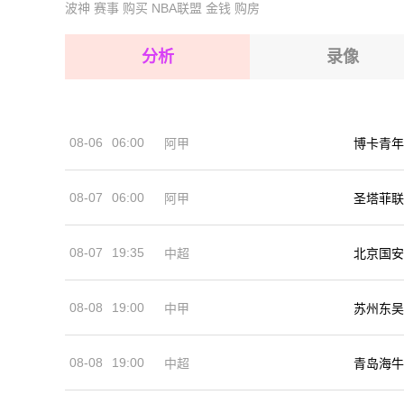
波神
赛事
购买
NBA联盟
金钱
购房
2026-08-15 【球会友谊】 戈马特VS赫尔蒙德
2026-08-15 【球会友谊】 戈马特VS赫尔蒙德
2026-08-15 【球会友谊】 戈马特VS赫尔蒙德
2026-08-15 【球会友谊】 戈马特VS赫尔蒙德
分析
录像
2026-08-14 【球会友谊】 戈马特VS赫尔蒙德
2026-08-15 【球会友谊】 戈马特VS赫尔蒙德
2026-08-15 【球会友谊】 戈马特VS赫尔蒙德
08-06
06:00
阿甲
博卡青年
2026-08-14 【球会友谊】 戈马特VS赫尔蒙德
08-07
06:00
阿甲
圣塔菲联
08-07
19:35
中超
北京国安
08-08
19:00
中甲
苏州东吴
08-08
19:00
中超
青岛海牛