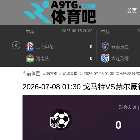
首页
2026-08-15 20:00
2
中超
中超
上海申花
0
云南玉昆
河南队
0
大连英博
当前位置:
>
>
网站首页
足球直播
2026-07-08 01:30 戈马特VS赫
2026-07-08 01:30 戈马特VS赫尔
球会友谊 | 2
0