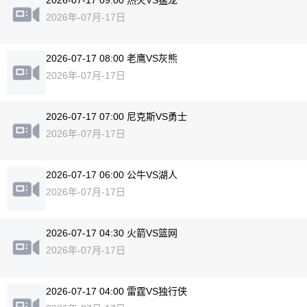
2026-07-17 09:00 热火VS猛龙
2026年-07月-17日
2026-07-17 08:00 老鹰VS灰熊
2026年-07月-17日
2026-07-17 07:00 尼克斯VS勇士
2026年-07月-17日
2026-07-17 06:00 公牛VS湖人
2026年-07月-17日
2026-07-17 04:30 火箭VS篮网
2026年-07月-17日
2026-07-17 04:00 雷霆VS独行侠