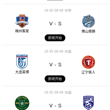
19:30
08-08
中甲
V
S
-
梅州客家
佛山南狮
即将开始
19:35
08-08
中超
V
S
-
大连英博
辽宁铁人
即将开始
19:35
08-08
中超
V
S
-