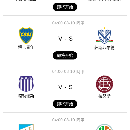
即将开始
04:00
08-10
阿甲
V
S
-
博卡青年
萨斯菲尔德
即将开始
04:00
08-10
阿甲
V
S
-
塔勒瑞斯
拉努斯
即将开始
04:00
08-10
阿甲