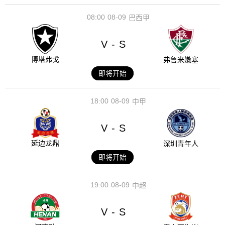
08:00
08-09
巴西甲
V
S
-
博塔弗戈
弗鲁米嫩塞
即将开始
18:00
08-09
中甲
V
S
-
延边龙鼎
深圳青年人
即将开始
19:00
08-09
中超
V
S
-