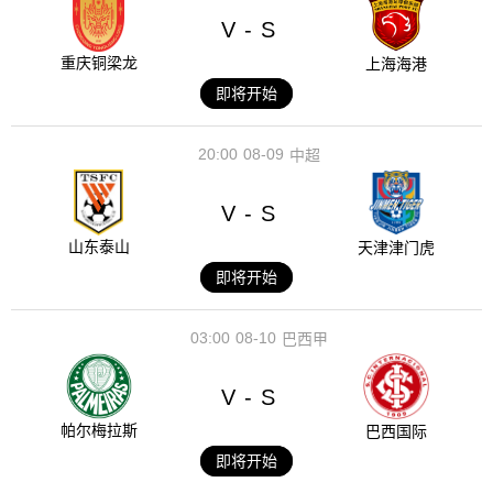
V
S
-
重庆铜梁龙
上海海港
即将开始
20:00
08-09
中超
V
S
-
山东泰山
天津津门虎
即将开始
03:00
08-10
巴西甲
V
S
-
帕尔梅拉斯
巴西国际
即将开始