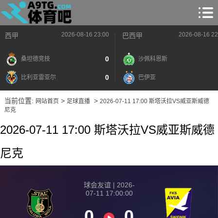
2026-08-16 23:00
2026-08-16 22
西甲
巴西甲
0
桑坦德竞技
沙佩科恩斯
0
比利亚雷亚尔
巴伊亚
当前位置:
>
>
网站首页
足球直播
2026-07-11 17:00 斯塔沃拉VS威亚斯威德
尼克
2026-07-11 17:00 斯塔沃拉VS威亚斯威德
尼克
球会友谊 | 2026-
07-11 17:00:00
0
0