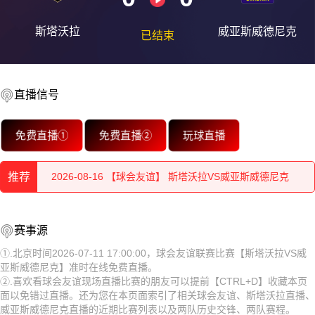
斯塔沃拉
威亚斯威德尼克
已结束
直播信号
2026-08-16 【球会友谊】 斯塔沃拉VS威亚斯威德尼克
免费直播①
免费直播②
玩球直播
2026-08-16 【球会友谊】 斯塔沃拉VS威亚斯威德尼克
推荐
2026-08-16 【球会友谊】 斯塔沃拉VS威亚斯威德尼克
2026-08-16 【球会友谊】 斯塔沃拉VS威亚斯威德尼克
2026-08-16 【球会友谊】 斯塔沃拉VS威亚斯威德尼克
赛事源
2026-08-16 【球会友谊】 斯塔沃拉VS威亚斯威德尼克
2026-08-16 【球会友谊】 斯塔沃拉VS威亚斯威德尼克
①.北京时间2026-07-11 17:00:00，球会友谊联赛比赛【斯塔沃拉VS威
亚斯威德尼克】准时在线免费直播。
2026-08-16 【球会友谊】 斯塔沃拉VS威亚斯威德尼克
2026-08-16 【球会友谊】 斯塔沃拉VS威亚斯威德尼克
②.喜欢看球会友谊现场直播比赛的朋友可以提前【CTRL+D】收藏本页
面以免错过直播。还为您在本页面索引了相关球会友谊、斯塔沃拉直播、
2026-08-16 【球会友谊】 斯塔沃拉VS威亚斯威德尼克
2026-08-16 【球会友谊】 斯塔沃拉VS威亚斯威德尼克
威亚斯威德尼克直播的近期比赛列表以及两队历史交锋、两队赛程。