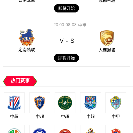
云南玉昆
成都蓉城
即将开始
20:00
08-08
中甲
V
S
-
定南赣联
大连鲲城
即将开始
热门赛事
中超
中超
中超
中超
中甲