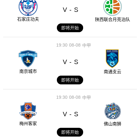
V
S
-
石家庄功夫
陕西联合月亮泊队
即将开始
19:30
08-08
中甲
V
S
-
南京城市
南通支云
即将开始
19:30
08-08
中甲
V
S
-
梅州客家
佛山南狮
即将开始