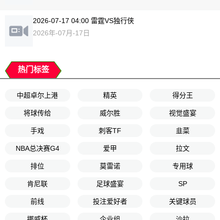
2026-07-17 04:00 雷霆VS独行侠
2026年-07月-17日
热门标签
中超卓尔上港
精英
得分王
将球传给
威尔胜
视觉盛宴
手戏
刺客TF
韭菜
NBA总决赛G4
爱甲
拉文
排位
莫雷诺
专用球
肯尼联
足球盛宴
SP
前线
投注爱好者
关键球员
挪威杯
企业组
沙拉