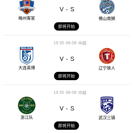
V
S
-
梅州客家
佛山南狮
即将开始
19:35
08-08
中超
V
S
-
大连英博
辽宁铁人
即将开始
19:35
08-08
中超
V
S
-
浙江队
武汉三镇
即将开始