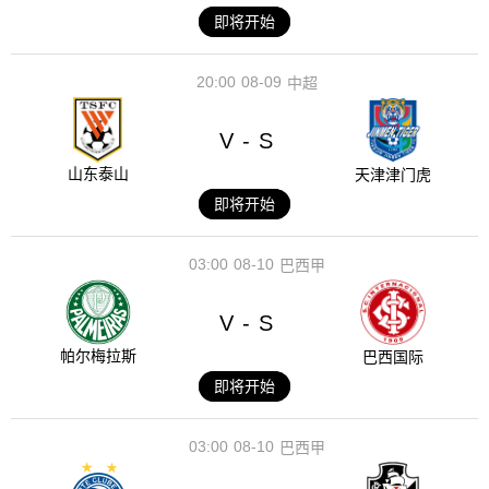
即将开始
20:00
08-09
中超
V
S
-
山东泰山
天津津门虎
即将开始
03:00
08-10
巴西甲
V
S
-
帕尔梅拉斯
巴西国际
即将开始
03:00
08-10
巴西甲