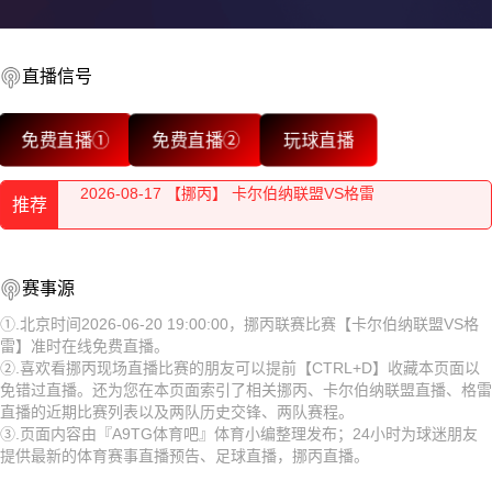
2026-08-17 【挪丙】 卡尔伯纳联盟VS格雷
2026-08-17 【挪丙】 卡尔伯纳联盟VS格雷
直播信号
2026-08-17 【挪丙】 卡尔伯纳联盟VS格雷
免费直播①
免费直播②
玩球直播
2026-08-17 【挪丙】 卡尔伯纳联盟VS格雷
推荐
2026-08-17 【挪丙】 卡尔伯纳联盟VS格雷
2026-08-17 【挪丙】 卡尔伯纳联盟VS格雷
2026-08-17 【挪丙】 卡尔伯纳联盟VS格雷
赛事源
2026-08-17 【挪丙】 卡尔伯纳联盟VS格雷
2026-08-17 【挪丙】 卡尔伯纳联盟VS格雷
①.北京时间2026-06-20 19:00:00，挪丙联赛比赛【卡尔伯纳联盟VS格
雷】准时在线免费直播。
2026-08-17 【挪丙】 卡尔伯纳联盟VS格雷
2026-08-17 【挪丙】 卡尔伯纳联盟VS格雷
②.喜欢看挪丙现场直播比赛的朋友可以提前【CTRL+D】收藏本页面以
免错过直播。还为您在本页面索引了相关挪丙、卡尔伯纳联盟直播、格雷
2026-08-17 【挪丙】 卡尔伯纳联盟VS格雷
2026-08-17 【挪丙】 卡尔伯纳联盟VS格雷
直播的近期比赛列表以及两队历史交锋、两队赛程。
③.页面内容由『A9TG体育吧』体育小编整理发布；24小时为球迷朋友
2026-08-17 【挪丙】 卡尔伯纳联盟VS格雷
2026-08-17 【挪丙】 卡尔伯纳联盟VS格雷
提供最新的体育赛事直播预告、足球直播，挪丙直播。
2026-08-17 【挪丙】 卡尔伯纳联盟VS格雷