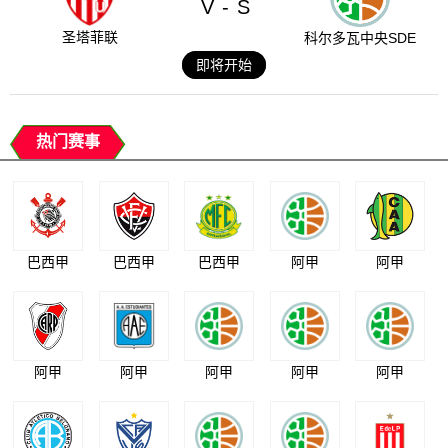
V
S
-
圣塔菲联
科尔多瓦中央SDE
即将开始
热门赛事
巴西甲
巴西甲
巴西甲
阿甲
阿甲
阿甲
阿甲
阿甲
阿甲
阿甲