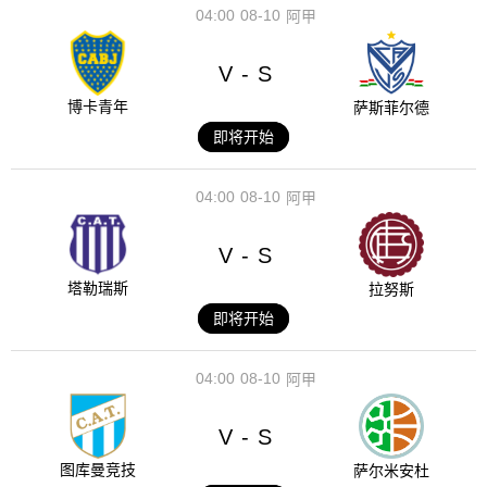
04:00
08-10
阿甲
V
S
-
博卡青年
萨斯菲尔德
即将开始
04:00
08-10
阿甲
V
S
-
塔勒瑞斯
拉努斯
即将开始
04:00
08-10
阿甲
V
S
-
图库曼竞技
萨尔米安杜