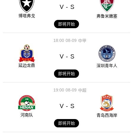
V
S
-
博塔弗戈
弗鲁米嫩塞
即将开始
18:00
08-09
中甲
V
S
-
延边龙鼎
深圳青年人
即将开始
19:00
08-09
中超
V
S
-
河南队
青岛西海岸
即将开始