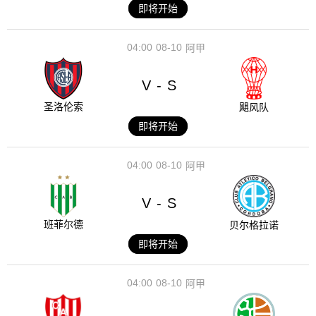
即将开始
04:00
08-10
阿甲
V
S
-
圣洛伦索
飓风队
即将开始
04:00
08-10
阿甲
V
S
-
班菲尔德
贝尔格拉诺
即将开始
04:00
08-10
阿甲