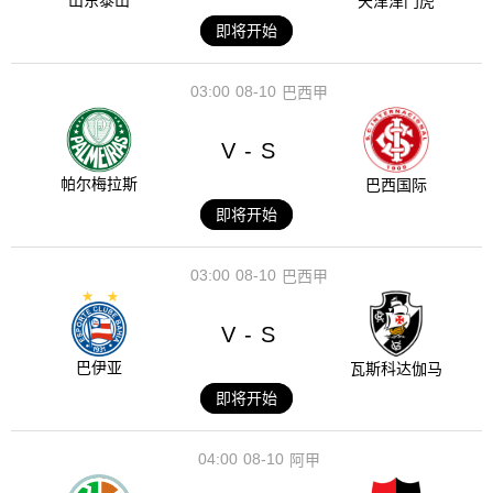
山东泰山
天津津门虎
即将开始
03:00
08-10
巴西甲
V
S
-
帕尔梅拉斯
巴西国际
即将开始
03:00
08-10
巴西甲
V
S
-
巴伊亚
瓦斯科达伽马
即将开始
04:00
08-10
阿甲