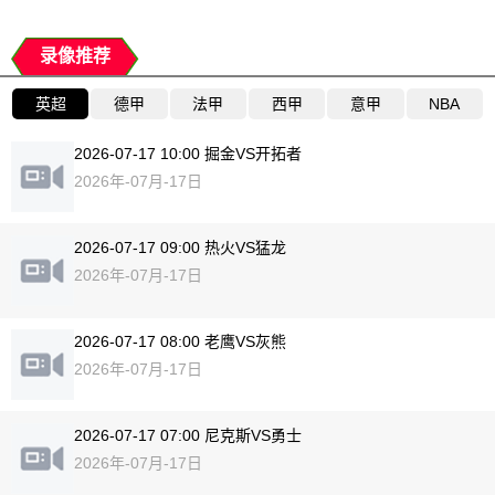
录像推荐
英超
德甲
法甲
西甲
意甲
NBA
2026-07-17 10:00 掘金VS开拓者
2026年-07月-17日
2026-07-17 09:00 热火VS猛龙
2026年-07月-17日
2026-07-17 08:00 老鹰VS灰熊
2026年-07月-17日
2026-07-17 07:00 尼克斯VS勇士
2026年-07月-17日