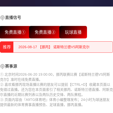
直播信号
2026-08-17 【挪丙】 诺斯特兰德VS阿斯克尔
免费直播①
免费直播②
玩球直播
2026-08-17 【挪丙】 诺斯特兰德VS阿斯克尔
推荐
2026-08-17 【挪丙】 诺斯特兰德VS阿斯克尔
2026-08-17 【挪丙】 诺斯特兰德VS阿斯克尔
2026-08-17 【挪丙】 诺斯特兰德VS阿斯克尔
赛事源
2026-08-17 【挪丙】 诺斯特兰德VS阿斯克尔
2026-08-17 【挪丙】 诺斯特兰德VS阿斯克尔
①.北京时间2026-06-20 19:00:00，挪丙联赛比赛【诺斯特兰德VS阿斯
克尔】准时在线免费直播。
2026-08-17 【挪丙】 诺斯特兰德VS阿斯克尔
2026-08-17 【挪丙】 诺斯特兰德VS阿斯克尔
②.喜欢看挪丙现场直播比赛的朋友可以提前【CTRL+D】收藏本页面以
免错过直播。还为您在本页面索引了相关挪丙、诺斯特兰德直播、阿斯克
2026-08-17 【挪丙】 诺斯特兰德VS阿斯克尔
2026-08-17 【挪丙】 诺斯特兰德VS阿斯克尔
尔直播的近期比赛列表以及两队历史交锋、两队赛程。
③.页面内容由『A9TG体育吧』体育小编整理发布；24小时为球迷朋友
2026-08-17 【挪丙】 诺斯特兰德VS阿斯克尔
2026-08-17 【挪丙】 诺斯特兰德VS阿斯克尔
提供最新的体育赛事直播预告、足球直播，挪丙直播。
2026-08-17 【挪丙】 诺斯特兰德VS阿斯克尔
2026-08-17 【挪丙】 诺斯特兰德VS阿斯克尔