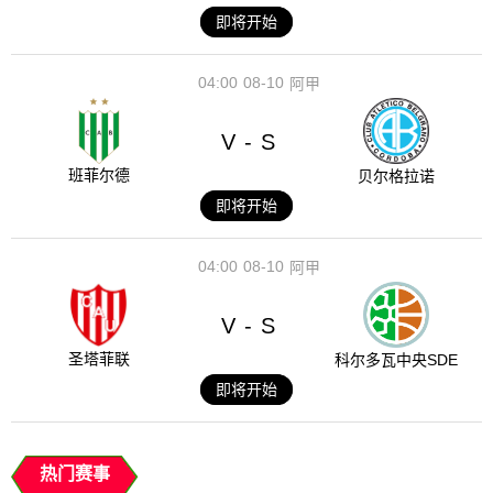
即将开始
04:00
08-10
阿甲
V
S
-
班菲尔德
贝尔格拉诺
即将开始
04:00
08-10
阿甲
V
S
-
圣塔菲联
科尔多瓦中央SDE
即将开始
热门赛事