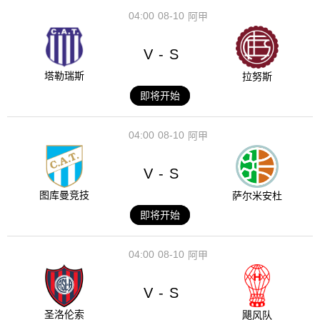
04:00
08-10
阿甲
V
S
-
塔勒瑞斯
拉努斯
即将开始
04:00
08-10
阿甲
V
S
-
图库曼竞技
萨尔米安杜
即将开始
04:00
08-10
阿甲
V
S
-
圣洛伦索
飓风队