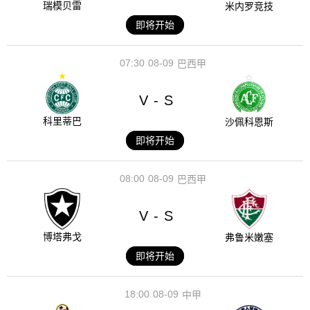
瑞模贝雷
米内罗竞技
即将开始
07:30
08-09
巴西甲
V
S
-
科里蒂巴
沙佩科恩斯
即将开始
08:00
08-09
巴西甲
V
S
-
博塔弗戈
弗鲁米嫩塞
即将开始
18:00
08-09
中甲